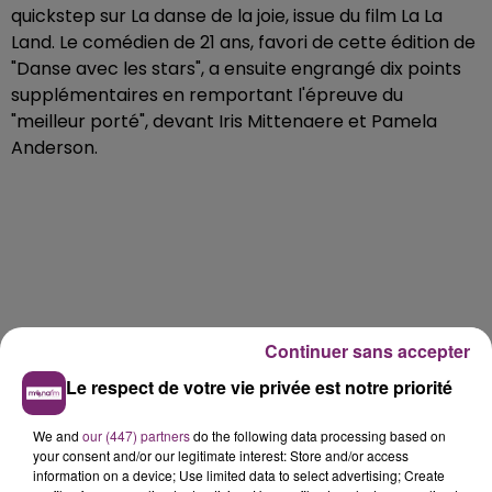
quickstep sur La danse de la joie, issue du film La La
Land. Le comédien de 21 ans, favori de cette édition de
"Danse avec les stars", a ensuite engrangé dix points
supplémentaires en remportant l'épreuve du
"meilleur porté", devant Iris Mittenaere et Pamela
Anderson.
Continuer sans accepter
Le respect de votre vie privée est notre priorité
We and
our (447) partners
do the following data processing based on
your consent and/or our legitimate interest: Store and/or access
information on a device; Use limited data to select advertising; Create