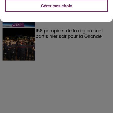
Gérer mes choix
158 pompiers de la région sont
partis hier soir pour la Gironde