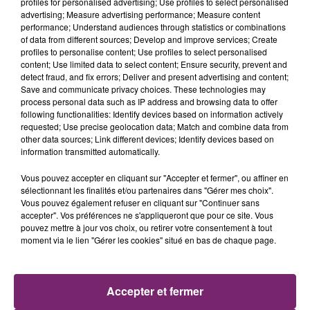
profiles for personalised advertising; Use profiles to select personalised
advertising; Measure advertising performance; Measure content
performance; Understand audiences through statistics or combinations
of data from different sources; Develop and improve services; Create
profiles to personalise content; Use profiles to select personalised
content; Use limited data to select content; Ensure security, prevent and
detect fraud, and fix errors; Deliver and present advertising and content;
Save and communicate privacy choices. These technologies may
process personal data such as IP address and browsing data to offer
following functionalities: Identify devices based on information actively
requested; Use precise geolocation data; Match and combine data from
other data sources; Link different devices; Identify devices based on
information transmitted automatically.
Vous pouvez accepter en cliquant sur "Accepter et fermer", ou affiner en
sélectionnant les finalités et/ou partenaires dans "Gérer mes choix".
Vous pouvez également refuser en cliquant sur "Continuer sans
La Bulle - Guinguette éphémère
accepter". Vos préférences ne s'appliqueront que pour ce site. Vous
de Frelinghien !
pouvez mettre à jour vos choix, ou retirer votre consentement à tout
moment via le lien "Gérer les cookies" situé en bas de chaque page.
Accepter et fermer
éclipse solaire du 12 Août 2026