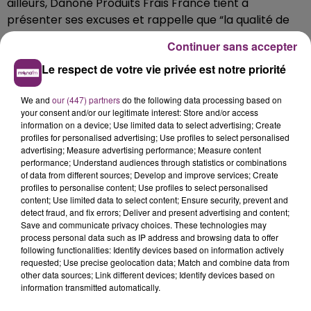
ailleurs, Danone Produits Frais France tient à
présenter ses excuses et rappelle que “la qualité de
nos produits et la sécurité de nos consommateurs
Continuer sans accepter
sont nos priorités absolues”.
Le respect de votre vie privée est notre priorité
We and
our (447) partners
do the following data processing based on
your consent and/or our legitimate interest: Store and/or access
information on a device; Use limited data to select advertising; Create
profiles for personalised advertising; Use profiles to select personalised
advertising; Measure advertising performance; Measure content
performance; Understand audiences through statistics or combinations
of data from different sources; Develop and improve services; Create
profiles to personalise content; Use profiles to select personalised
content; Use limited data to select content; Ensure security, prevent and
detect fraud, and fix errors; Deliver and present advertising and content;
Save and communicate privacy choices. These technologies may
process personal data such as IP address and browsing data to offer
following functionalities: Identify devices based on information actively
requested; Use precise geolocation data; Match and combine data from
other data sources; Link different devices; Identify devices based on
information transmitted automatically.