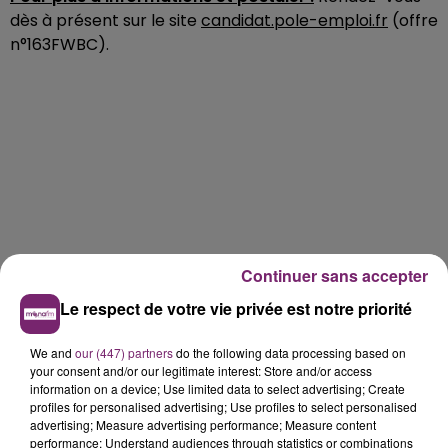
dès à présent sur le site
candidat.pole-emploi.fr
(offre
n°163FWBC).
Continuer sans accepter
Le respect de votre vie privée est notre priorité
We and
our (447) partners
do the following data processing based on
your consent and/or our legitimate interest: Store and/or access
information on a device; Use limited data to select advertising; Create
profiles for personalised advertising; Use profiles to select personalised
advertising; Measure advertising performance; Measure content
performance; Understand audiences through statistics or combinations