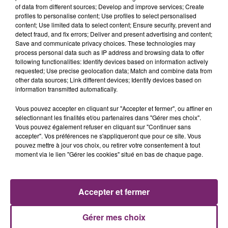
of data from different sources; Develop and improve services; Create
profiles to personalise content; Use profiles to select personalised
content; Use limited data to select content; Ensure security, prevent and
detect fraud, and fix errors; Deliver and present advertising and content;
Save and communicate privacy choices. These technologies may
process personal data such as IP address and browsing data to offer
following functionalities: Identify devices based on information actively
requested; Use precise geolocation data; Match and combine data from
other data sources; Link different devices; Identify devices based on
information transmitted automatically.
La Bulle - Guinguette éphémère
Vous pouvez accepter en cliquant sur "Accepter et fermer", ou affiner en
sélectionnant les finalités et/ou partenaires dans "Gérer mes choix".
de Frelinghien !
Vous pouvez également refuser en cliquant sur "Continuer sans
accepter". Vos préférences ne s'appliqueront que pour ce site. Vous
pouvez mettre à jour vos choix, ou retirer votre consentement à tout
moment via le lien "Gérer les cookies" situé en bas de chaque page.
éclipse solaire du 12 Août 2026
Accepter et fermer
Gérer mes choix