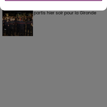
158 pompiers de la région sont
partis hier soir pour la Gironde