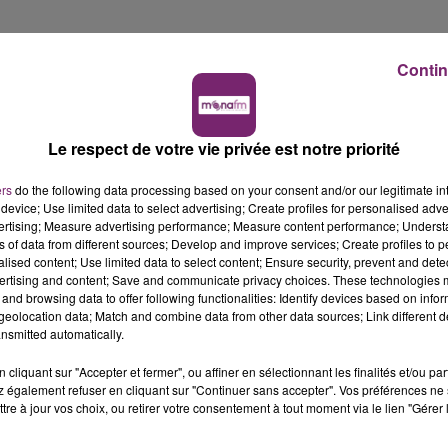
Contin
Le respect de votre vie privée est notre priorité
ers
do the following data processing based on your consent and/or our legitimate int
device; Use limited data to select advertising; Create profiles for personalised adver
vertising; Measure advertising performance; Measure content performance; Unders
ns of data from different sources; Develop and improve services; Create profiles to 
alised content; Use limited data to select content; Ensure security, prevent and detect
ertising and content; Save and communicate privacy choices. These technologies
and browsing data to offer following functionalities: Identify devices based on infor
eolocation data; Match and combine data from other data sources; Link different de
nsmitted automatically.
cliquant sur "Accepter et fermer", ou affiner en sélectionnant les finalités et/ou pa
 également refuser en cliquant sur "Continuer sans accepter". Vos préférences ne 
tre à jour vos choix, ou retirer votre consentement à tout moment via le lien "Gérer 