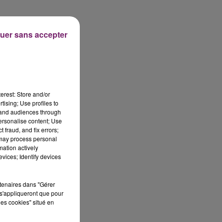
uer sans accepter
erest: Store and/or
tising; Use profiles to
tand audiences through
personalise content; Use
 fraud, and fix errors;
 may process personal
mation actively
vices; Identify devices
rtenaires dans "Gérer
s'appliqueront que pour
les cookies" situé en