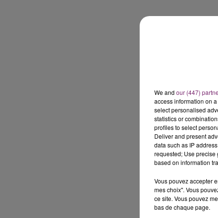
We and
our (447) partn
access information on a 
select personalised ad
statistics or combinatio
profiles to select person
Deliver and present adv
data such as IP address 
requested; Use precise g
based on information tra
Vous pouvez accepter en 
mes choix". Vous pouvez
ce site. Vous pouvez met
bas de chaque page.