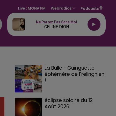
Live :
MONA FM
Webradios
Podcasts
Ne Partez Pas Sans Moi
CELINE DION
La Bulle - Guinguette
éphémère de Frelinghien
!
éclipse solaire du 12
Août 2026