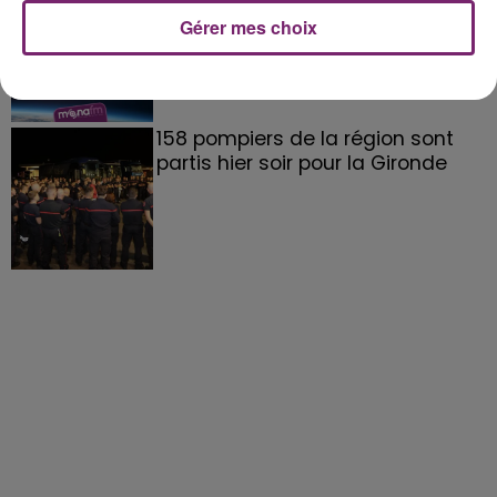
Gérer mes choix
158 pompiers de la région sont
partis hier soir pour la Gironde