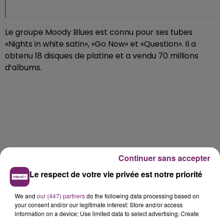
Le groupe Moody Blues est connu pour ses tubes
«Nights in white satin», «Go Now» et «Question». Il a
obtenu 18 disques de platine et a vendu 70 millions
d’albums.
Continuer sans accepter
Le respect de votre vie privée est notre priorité
We and
our (447) partners
do the following data processing based on
your consent and/or our legitimate interest: Store and/or access
information on a device; Use limited data to select advertising; Create