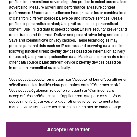
profiles for personalised advertising; Use profiles to select personalised
advertising; Measure advertising performance; Measure content
performance; Understand audiences through statistics or combinations
of data from different sources; Develop and improve services; Create
profiles to personalise content; Use profiles to select personalised
content; Use limited data to select content; Ensure security, prevent and
detect fraud, and fix errors; Deliver and present advertising and content;
Save and communicate privacy choices. These technologies may
process personal data such as IP address and browsing data to offer
following functionalities: Identify devices based on information actively
requested; Use precise geolocation data; Match and combine data from
other data sources; Link different devices; Identify devices based on
information transmitted automatically.
Vous pouvez accepter en cliquant sur "Accepter et fermer", ou affiner en
sélectionnant les finalités et/ou partenaires dans "Gérer mes choix".
Vous pouvez également refuser en cliquant sur "Continuer sans
La Bulle - Guinguette éphémère
accepter". Vos préférences ne s'appliqueront que pour ce site. Vous
de Frelinghien !
pouvez mettre à jour vos choix, ou retirer votre consentement à tout
moment via le lien "Gérer les cookies" situé en bas de chaque page.
Accepter et fermer
éclipse solaire du 12 Août 2026