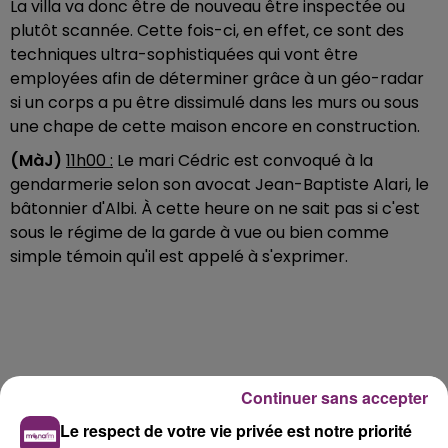
La villa va donc être de nouveau être inspectée ou
plutôt scannée. Cette fois-ci, en effet, ce sont des
techniques ultra-sophistiquées qui vont être
employées afin de déterminer grâce à un géo-radar
si un corps a pu être dissimulé dans les murs ou sous
une chape de cette maison encore en construction.
(MàJ)
11h00 :
Le mari Cédric est convoqué à la
gendarmerie selon son avocat Jean-Baptiste Alari, le
bâtonnier d'Albi. À cette heure on ne sait pas si c'est
sous le régime de la garde à vue ou bien comme
simple témoin qu'il est appelé à s'exprimer.
Continuer sans accepter
Le respect de votre vie privée est notre priorité