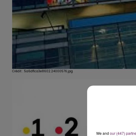
Crédit :
5a6df1ca3e8602.24000576.jpg
We and
our (447) partn