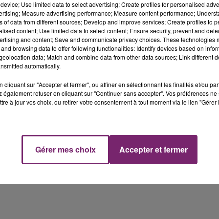
device; Use limited data to select advertising; Create profiles for personalised adver
vertising; Measure advertising performance; Measure content performance; Unders
ns of data from different sources; Develop and improve services; Create profiles to 
alised content; Use limited data to select content; Ensure security, prevent and detect
ertising and content; Save and communicate privacy choices. These technologies
and browsing data to offer following functionalities: Identify devices based on infor
eolocation data; Match and combine data from other data sources; Link different de
nsmitted automatically.
cliquant sur "Accepter et fermer", ou affiner en sélectionnant les finalités et/ou pa
 également refuser en cliquant sur "Continuer sans accepter". Vos préférences ne 
tre à jour vos choix, ou retirer votre consentement à tout moment via le lien "Gérer 
Gérer mes choix
Accepter et fermer