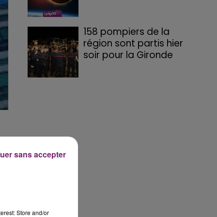
158 pompiers de la
région sont partis hier
soir pour la Gironde
uer sans accepter
erest: Store and/or