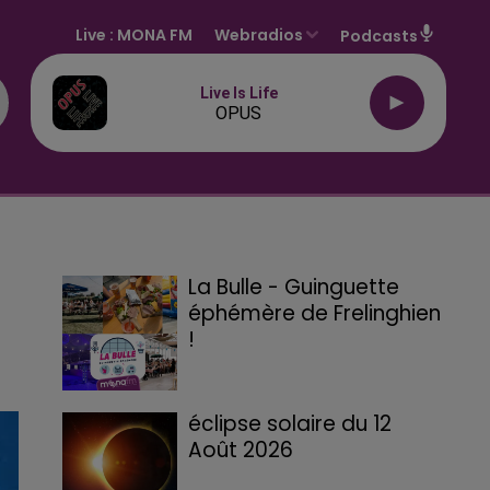
Live :
MONA FM
Webradios
Podcasts
Live Is Life
OPUS
La Bulle - Guinguette
éphémère de Frelinghien
!
éclipse solaire du 12
Août 2026