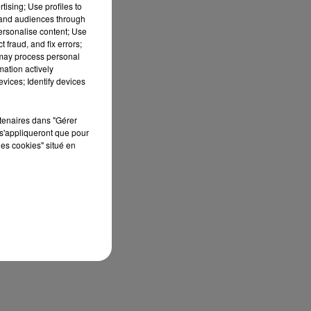
tising; Use profiles to
tand audiences through
personalise content; Use
 fraud, and fix errors;
 may process personal
mation actively
vices; Identify devices
rtenaires dans "Gérer
s'appliqueront que pour
les cookies" situé en