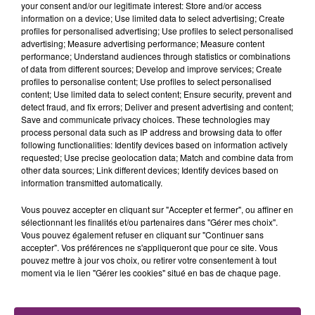
your consent and/or our legitimate interest: Store and/or access
information on a device; Use limited data to select advertising; Create
profiles for personalised advertising; Use profiles to select personalised
advertising; Measure advertising performance; Measure content
performance; Understand audiences through statistics or combinations
of data from different sources; Develop and improve services; Create
profiles to personalise content; Use profiles to select personalised
content; Use limited data to select content; Ensure security, prevent and
detect fraud, and fix errors; Deliver and present advertising and content;
Save and communicate privacy choices. These technologies may
process personal data such as IP address and browsing data to offer
following functionalities: Identify devices based on information actively
requested; Use precise geolocation data; Match and combine data from
other data sources; Link different devices; Identify devices based on
information transmitted automatically.
Vous pouvez accepter en cliquant sur "Accepter et fermer", ou affiner en
sélectionnant les finalités et/ou partenaires dans "Gérer mes choix".
Vous pouvez également refuser en cliquant sur "Continuer sans
accepter". Vos préférences ne s'appliqueront que pour ce site. Vous
pouvez mettre à jour vos choix, ou retirer votre consentement à tout
La Bulle - Guinguette éphémère
moment via le lien "Gérer les cookies" situé en bas de chaque page.
de Frelinghien !