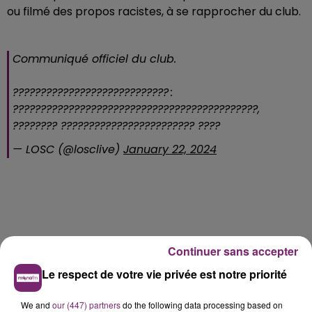
ou filmé des propos racistes, à se rapprocher du club.
Communiqué officiel du club.
???????????????????????????? :
????????????????????????????????????????????,
???????? ???????????????????????? ????
— LOSC (@losclive)
January 22, 2024
Continuer sans accepter
Le respect de votre vie privée est notre priorité
We and
our (447) partners
do the following data processing based on