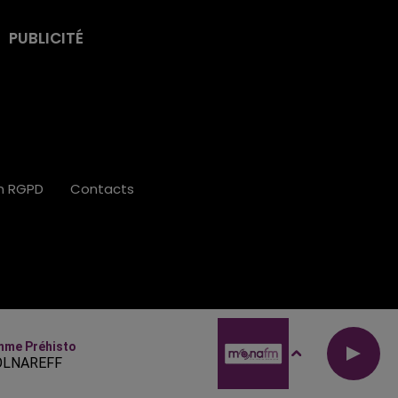
PUBLICITÉ
on RGPD
Contacts
mme Préhisto
OLNAREFF