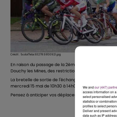
Crédit :
5cdaf7ebc93278.59130921.jpg
En raison du passage de la 2ème étape de la course
Douchy les Mines, des restrictions de circulation so
La bretelle de sortie de l'échangeur n°32 sur l’A21 
mercredi 15 mai de 10h30 à 14h00. Une déviation ser
We and
our (447) partn
access information on a 
Pensez à anticiper vos déplacements et soyez prud
select personalised ad
statistics or combinatio
profiles to select person
Deliver and present adv
data such as IP address 