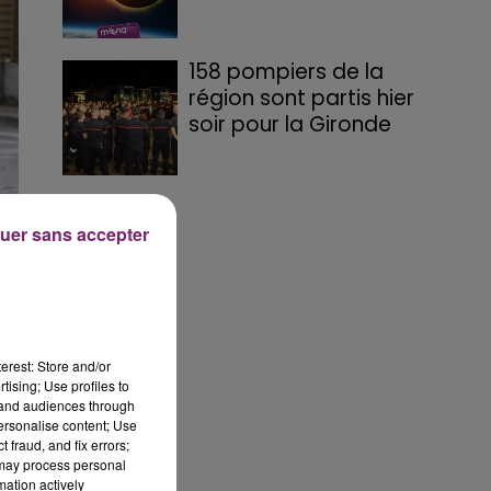
158 pompiers de la
région sont partis hier
soir pour la Gironde
uer sans accepter
erest: Store and/or
tising; Use profiles to
tand audiences through
personalise content; Use
 fraud, and fix errors;
 may process personal
mation actively