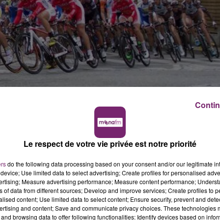
Contin
 cycliste “4 jours de Dunkerque” sur la commune de
nt mises en place.
Le respect de votre vie privée est notre priorité
dans le sens Valenciennes-Douai sera ainsi fermée ce
a mise en place.
ers
do the following data processing based on your consent and/or our legitimate int
device; Use limited data to select advertising; Create profiles for personalised adver
ent !
vertising; Measure advertising performance; Measure content performance; Unders
ns of data from different sources; Develop and improve services; Create profiles to 
alised content; Use limited data to select content; Ensure security, prevent and detect
ertising and content; Save and communicate privacy choices. These technologies
and browsing data to offer following functionalities: Identify devices based on infor