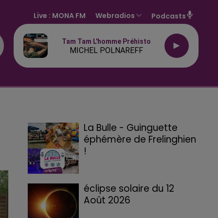
Live :
MONA FM
Webradios
Podcasts
Tam Tam L'homme Préhisto
MICHEL POLNAREFF
La Bulle - Guinguette
éphémère de Frelinghien
!
éclipse solaire du 12
Août 2026