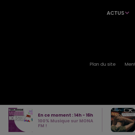
ACTUS
Plan du site
Ment
En ce moment :
14
h -
16
h
100% Musique sur MONA
FM !