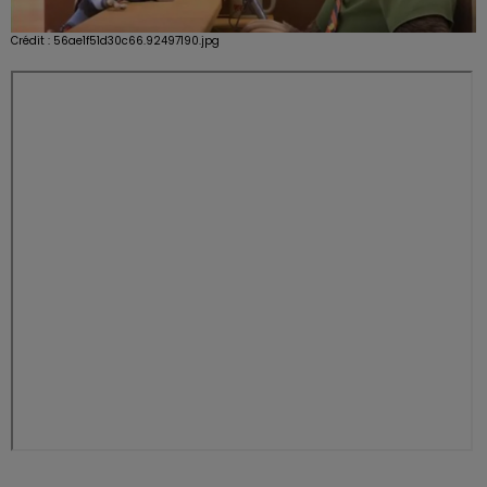
Crédit :
56ae1f51d30c66.92497190.jpg