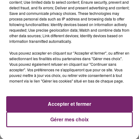
content; Use limited data to select content; Ensure security, prevent and
detect fraud, and fix errors; Deliver and present advertising and content;
Save and communicate privacy choices. These technologies may
process personal data such as IP address and browsing data to offer
following functionalities: Identify devices based on information actively
requested; Use precise geolocation data; Match and combine data from
other data sources; Link different devices; Identify devices based on
La Bulle - Guinguette éphémère
information transmitted automatically.
de Frelinghien !
Vous pouvez accepter en cliquant sur "Accepter et fermer", ou affiner en
sélectionnant les finalités et/ou partenaires dans "Gérer mes choix".
Vous pouvez également refuser en cliquant sur "Continuer sans
accepter". Vos préférences ne s'appliqueront que pour ce site. Vous
pouvez mettre à jour vos choix, ou retirer votre consentement à tout
moment via le lien "Gérer les cookies" situé en bas de chaque page.
éclipse solaire du 12 Août 2026
Accepter et fermer
Gérer mes choix
158 pompiers de la région sont
partis hier soir pour la Gironde