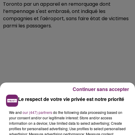
Toronto par un appareil en remorquage dont
l’empennage s'est embrasé, ont indiqué les
compagnies et l'aéroport, sans faire état de victimes
parmi les passagers.
Continuer sans accepter
Le respect de votre vie privée est notre priorité
We and
our (447) partners
do the following data processing based on
your consent and/or our legitimate interest: Store and/or access
information on a device; Use limited data to select advertising; Create
profiles for personalised advertising; Use profiles to select personalised
advertising; Measure advertising performance; Measure content