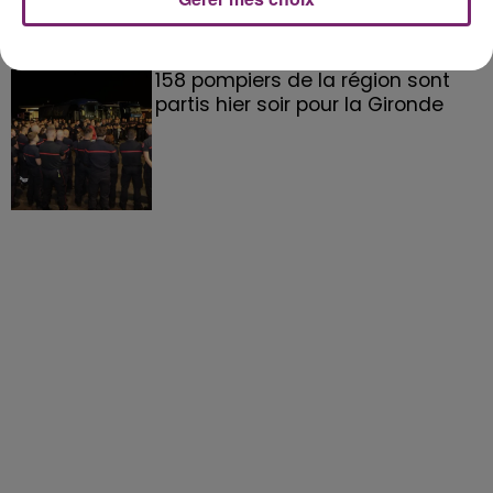
158 pompiers de la région sont
partis hier soir pour la Gironde