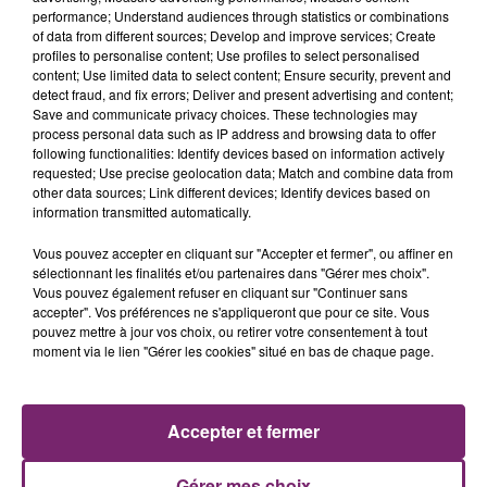
performance; Understand audiences through statistics or combinations
of data from different sources; Develop and improve services; Create
profiles to personalise content; Use profiles to select personalised
content; Use limited data to select content; Ensure security, prevent and
detect fraud, and fix errors; Deliver and present advertising and content;
Save and communicate privacy choices. These technologies may
process personal data such as IP address and browsing data to offer
following functionalities: Identify devices based on information actively
requested; Use precise geolocation data; Match and combine data from
other data sources; Link different devices; Identify devices based on
information transmitted automatically.
Vous pouvez accepter en cliquant sur "Accepter et fermer", ou affiner en
sélectionnant les finalités et/ou partenaires dans "Gérer mes choix".
La Bulle - Guinguette éphémère
Vous pouvez également refuser en cliquant sur "Continuer sans
de Frelinghien !
accepter". Vos préférences ne s'appliqueront que pour ce site. Vous
pouvez mettre à jour vos choix, ou retirer votre consentement à tout
moment via le lien "Gérer les cookies" situé en bas de chaque page.
éclipse solaire du 12 Août 2026
Accepter et fermer
Gérer mes choix