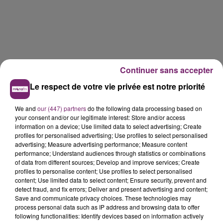
Continuer sans accepter
Le respect de votre vie privée est notre priorité
We and
our (447) partners
do the following data processing based on
your consent and/or our legitimate interest: Store and/or access
information on a device; Use limited data to select advertising; Create
profiles for personalised advertising; Use profiles to select personalised
advertising; Measure advertising performance; Measure content
performance; Understand audiences through statistics or combinations
of data from different sources; Develop and improve services; Create
profiles to personalise content; Use profiles to select personalised
content; Use limited data to select content; Ensure security, prevent and
detect fraud, and fix errors; Deliver and present advertising and content;
La Bulle - Guinguette éphémère
Save and communicate privacy choices. These technologies may
de Frelinghien !
process personal data such as IP address and browsing data to offer
following functionalities: Identify devices based on information actively