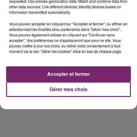
requested; Use precise geolocation data; Match and combine data from
other data sources; Link different devices; Identify devices based on
information transmitted automatically.
éclipse solaire du 12 Août 2026
Vous pouvez accepter en cliquant sur "Accepter et fermer", ou affiner en
sélectionnant les finalités et/ou partenaires dans "Gérer mes choix".
Vous pouvez également refuser en cliquant sur "Continuer sans
accepter". Vos préférences ne s'appliqueront que pour ce site. Vous
pouvez mettre à jour vos choix, ou retirer votre consentement à tout
moment via le lien "Gérer les cookies" situé en bas de chaque page.
158 pompiers de la région sont
partis hier soir pour la Gironde
Accepter et fermer
Gérer mes choix