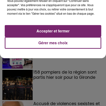
Vous pouvez également refuser en cliquant sur "Continuer sans
accepter". Vos préférences ne s'appliqueront que pour ce site. Vous
pouvez mettre à jour vos choix, ou retirer votre consentement à tout
moment via le lien "Gérer les cookies" situé en bas de chaque page.
Accepter et fermer
La Bulle - Guinguette éphémère
Gérer mes choix
de Frelinghien !
158 pompiers de la région sont
partis hier soir pour la Gironde
Accusé de violences sexistes et