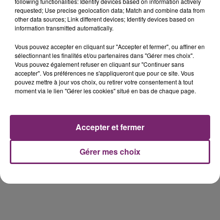
de Frelinghien !
following functionalities: Identify devices based on information actively
requested; Use precise geolocation data; Match and combine data from
other data sources; Link different devices; Identify devices based on
information transmitted automatically.
Vous pouvez accepter en cliquant sur "Accepter et fermer", ou affiner en
éclipse solaire du 12 Août 2026
sélectionnant les finalités et/ou partenaires dans "Gérer mes choix".
Vous pouvez également refuser en cliquant sur "Continuer sans
accepter". Vos préférences ne s'appliqueront que pour ce site. Vous
pouvez mettre à jour vos choix, ou retirer votre consentement à tout
moment via le lien "Gérer les cookies" situé en bas de chaque page.
158 pompiers de la région sont
Accepter et fermer
partis hier soir pour la Gironde
Gérer mes choix