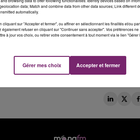
and browsing data to offer following functionalities: Identify devices based on infor
eolocation data; Match and combine data from other data sources; Link different de
nsmitted automatically.
cliquant sur "Accepter et fermer", ou affiner en sélectionnant les finalités et/ou pa
 également refuser en cliquant sur "Continuer sans accepter". Vos préférences ne 
tre à jour vos choix, ou retirer votre consentement à tout moment via le lien "Gérer 
Gérer mes choix
Accepter et fermer