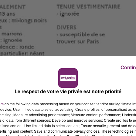
Contin
hristiane OUADI, 13 ans, disparue à
#Roubaix
(
#Nord
).
Le respect de votre vie privée est notre priorité
ciers de Roubaix au 03 20 81 34 09 ou 61 (semaine) ou 03
ers
do the following data processing based on your consent and/or our legitimate int
KckA7TJZ
device; Use limited data to select advertising; Create profiles for personalised adver
 2021
vertising; Measure advertising performance; Measure content performance; Unders
ns of data from different sources; Develop and improve services; Create profiles to 
alised content; Use limited data to select content; Ensure security, prevent and detect
ertising and content; Save and communicate privacy choices. These technologies