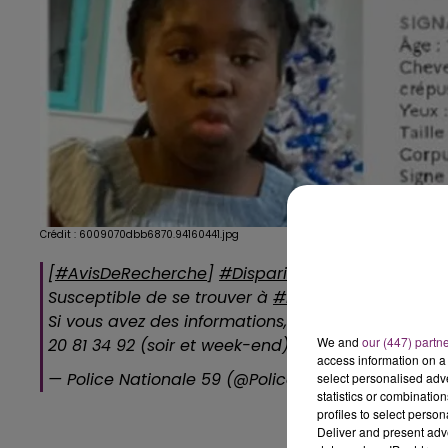
Crédit :
6009070dbb6870.94160441.jpg
[
#AvisDeRecherche
]
#DisparitionInquiétante
de C
Susceptible de se trouver à
#Paris
.
Si vous avez des informations, contactez les poli
We and
our (447) partn
20 81 34 92 (soir et week-end)
pic.twitter.com/NP
access information on a 
— Police Nationale 59 (@PoliceNat59)
January 20,
select personalised ad
statistics or combinatio
profiles to select person
Deliver and present adv