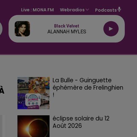
Live :
MONA FM
Webradios
Podcasts
Black Velvet
ALANNAH MYLES
La Bulle - Guinguette
éphémère de Frelinghien
 À
!
éclipse solaire du 12
Août 2026