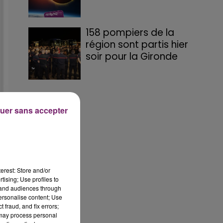
158 pompiers de la
région sont partis hier
soir pour la Gironde
uer sans accepter
erest: Store and/or
tising; Use profiles to
tand audiences through
personalise content; Use
 fraud, and fix errors;
 may process personal