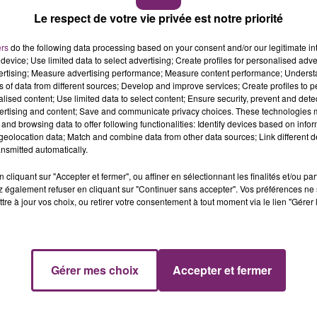
Le respect de votre vie privée est notre priorité
a presse de respecter ces moments douloureux pour les
ers
do the following data processing based on your consent and/or our legitimate int
se Saint-Ailbe, d'une capacité de 200 places, "est
device; Use limited data to select advertising; Create profiles for personalised adver
". Une zone sera réservée aux journalistes en dehors du li
vertising; Measure advertising performance; Measure content performance; Unders
ns of data from different sources; Develop and improve services; Create profiles to 
urront suivre la messe en direct sur la radio locale Limeri
alised content; Use limited data to select content; Ensure security, prevent and detect
ertising and content; Save and communicate privacy choices. These technologies
and browsing data to offer following functionalities: Identify devices based on infor
eolocation data; Match and combine data from other data sources; Link different de
ans une chambre d'hôtel du quartier londonien de Park
nsmitted automatically.
dère pas sa mort comme "suspecte" mais une enquête a été
cliquant sur "Accepter et fermer", ou affiner en sélectionnant les finalités et/ou pa
s demeurent pour l'instant un "mystère". Le médecin légist
 également refuser en cliquant sur "Continuer sans accepter". Vos préférences ne 
at complet n'est pas attendu avant début avril.
tre à jour vos choix, ou retirer votre consentement à tout moment via le lien "Gérer 
Gérer mes choix
Accepter et fermer