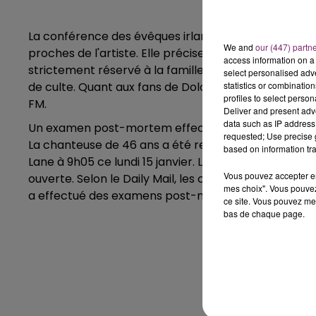
La conférence des évêques irlandais a demandé à l
We and
our (447) partn
proches de l'artiste. Elle précise que l'accès à l'égli
access information on a 
strictement réservé à la famille et aux amis proches
select personalised ad
statistics or combinatio
de culte. Quant aux fans de Dolores O'Riordan, ils po
profiles to select person
FM.
Deliver and present adv
data such as IP address 
Un examen post-mortem effectué
requested; Use precise g
La chanteuse de 46 ans a été retrouvée inanimée d
based on information tra
Lane à 9h05 ce lundi 15 janvier. La police ne consi
Vous pouvez accepter en 
ouverte. Selon le Daily Mail, les causes de son décè
mes choix". Vous pouvez
a effectué des examens post-mortem dont le résult
ce site. Vous pouvez met
bas de chaque page.