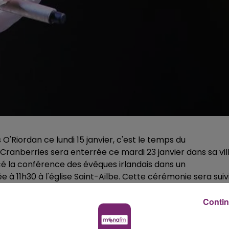
O'Riordan ce lundi 15 janvier, c'est le temps du
ranberries sera enterrée ce mardi 23 janvier dans sa vil
é la conférence des évêques irlandais dans un
11h30 à l'église Saint-Ailbe. Cette cérémonie sera suiv
" Avant ce dernier adieu, le public pourra se recueillir le
 de Limerick, de 12h30 à 16h00. C'est dans cette ville
Contin
ces ont formé le groupe The Cranberries à la fin des anné