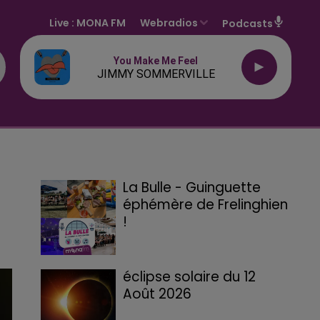
Live :
MONA FM
Webradios
Podcasts
You Make Me Feel
JIMMY SOMMERVILLE
La Bulle - Guinguette
éphémère de Frelinghien
!
éclipse solaire du 12
Août 2026