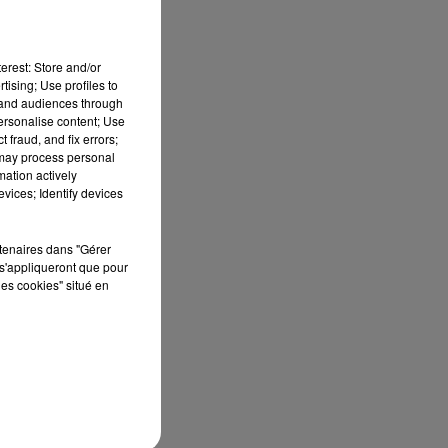
erest: Store and/or
tising; Use profiles to
eu
tand audiences through
personalise content; Use
ck
 fraud, and fix errors;
 may process personal
mation actively
vices; Identify devices
rtenaires dans "Gérer
e
s'appliqueront que pour
les cookies" situé en