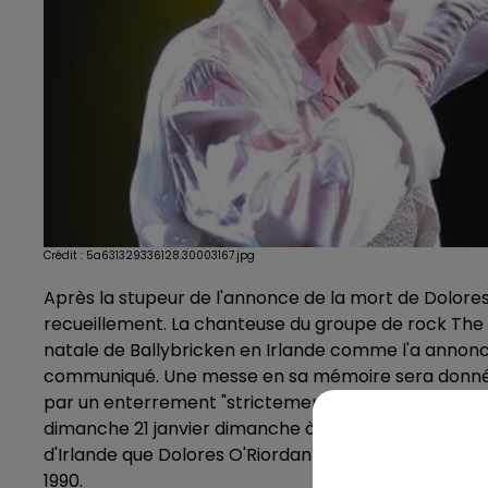
Crédit :
5a631329336128.30003167.jpg
Après la stupeur de l'annonce de la mort de Dolores 
recueillement. La chanteuse du groupe de rock The C
natale de Ballybricken en Irlande comme l'a annonc
communiqué. Une messe en sa mémoire sera donnée à 
par un enterrement "strictement réservé à la famille.
dimanche 21 janvier dimanche à l'église Saint-Joseph
d'Irlande que Dolores O'Riordan et ses trois compli
1990.