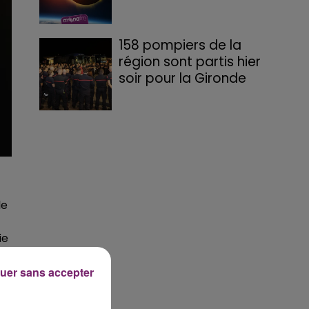
158 pompiers de la
région sont partis hier
soir pour la Gironde
le
ie
uer sans accepter
es