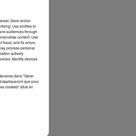
erest: Store and/or
e
tising; Use profiles to
tand audiences through
personalise content; Use
 fraud, and fix errors;
 may process personal
rs
mation actively
vices; Identify devices
rtenaires dans "Gérer
s'appliqueront que pour
les cookies" situé en