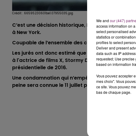
Crédit :
66595230601be1.07955035.jpg
We and
our (447) partn
C’est une décision historique, Donald Trump a ét
access information on a 
à New York.
select personalised ad
statistics or combinatio
Coupable de l’ensemble des chefs d’accusation qui
profiles to select person
Deliver and present adv
Les jurés ont donc estimé que l'ancien président 
data such as IP address 
requested; Use precise g
à l'actrice de films X, Stormy Daniels... dans le 
based on information tra
présidentielle de 2016.
Vous pouvez accepter en 
Une condamnation qui n’empêchera pas Donald T
mes choix". Vous pouvez
peine sera connue le 11 juillet prochain.
ce site. Vous pouvez met
bas de chaque page.