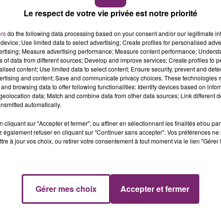
Le respect de votre vie privée est notre priorité
ers
do the following data processing based on your consent and/or our legitimate int
é reconnu coupable aux États-Unis par un jury populair
device; Use limited data to select advertising; Create profiles for personalised adver
vertising; Measure advertising performance; Measure content performance; Unders
ns of data from different sources; Develop and improve services; Create profiles to 
 pesaient contre lui, dans l’affaire Stormy Daniels.
alised content; Use limited data to select content; Ensure security, prevent and detect
ertising and content; Save and communicate privacy choices. These technologies
a bien tenté de dissimuler un paiement de 130.000 dolla
and browsing data to offer following functionalities: Identify devices based on infor
eolocation data; Match and combine data from other data sources; Link different de
but d'éviter un scandale sexuel, pendant sa campagne
nsmitted automatically.
cliquant sur "Accepter et fermer", ou affiner en sélectionnant les finalités et/ou pa
rump de poursuivre sa campagne présidentielle. Sa
 également refuser en cliquant sur "Continuer sans accepter". Vos préférences ne 
tre à jour vos choix, ou retirer votre consentement à tout moment via le lien "Gérer 
Gérer mes choix
Accepter et fermer