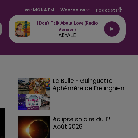
Live :
MONA FM
Webradios
Podcasts
I Don't Talk About Love (radio
Version)
ABYALE
La Bulle - Guinguette
éphémère de Frelinghien
!
éclipse solaire du 12
Août 2026