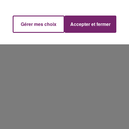
Gérer mes choix
Accepter et fermer
dès à présent sur les sites
recrutement.dupont-
s menant directement à l'annonce).