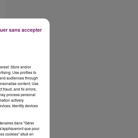
uer sans accepter
erest: Store and/or
tising; Use profiles to
tand audiences through
personalise content; Use
 fraud, and fix errors;
 may process personal
mation actively
vices; Identify devices
rtenaires dans "Gérer
s'appliqueront que pour
les cookies" situé en