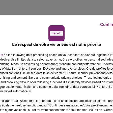
Contin
nt Restauration
situé à Libercourt recrute actuellement
Le respect de votre vie privée est notre priorité
 et de la communication nutritionnelle.
ers
do the following data processing based on your consent and/or our legitimate int
device; Use limited data to select advertising; Create profiles for personalised adver
en tenant compte des engagements contractuels.
vertising; Measure advertising performance; Measure content performance; Unders
naires en participant aux commissions de menu.
ns of data from different sources; Develop and improve services; Create profiles to 
s bonnes relations commerciales.
alised content; Use limited data to select content; Ensure security, prevent and detect
ertising and content; Save and communicate privacy choices. These technologies
and browsing data to offer following functionalities: Identify devices based on infor
eolocation data; Match and combine data from other data sources; Link different de
ologique appliquée option diététique.
nsmitted automatically.
s ce métier.
cliquant sur "Accepter et fermer", ou affiner en sélectionnant les finalités et/ou pa
 en région (1 fois par semaine)
.
 également refuser en cliquant sur "Continuer sans accepter". Vos préférences ne 
s et de la législation en vigueur.
tre à jour vos choix, ou retirer votre consentement à tout moment via le lien "Gérer 