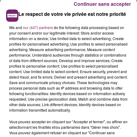
Continuer sans accepter
de l'urgence.
Le respect de votre vie privée est notre priorité
Si l'expérience vous tente, venez nous rejoindre !
Poste à pourvoir immédiatement en CDD (possibilité
We and
our (447) partners
do the following data processing based on
your consent and/or our legitimate interest: Store and/or access
CDI) A temps plein ou temps partiel
information on a device; Use limited data to select advertising; Create
profiles for personalised advertising; Use profiles to select personalised
Les Tâches du poste à pouvoir seront vu le jour de
advertising; Measure advertising performance; Measure content
l'entretien.
performance; Understand audiences through statistics or combinations
of data from different sources; Develop and improve services; Create
Type d'emploi : Temps plein, CDD
profiles to personalise content; Use profiles to select personalised
content; Use limited data to select content; Ensure security, prevent and
Salaire : à partir de 1 560,00€ par mois
detect fraud, and fix errors; Deliver and present advertising and content;
Save and communicate privacy choices. These technologies may
Horaires :
process personal data such as IP address and browsing data to offer
following functionalities: Identify devices based on information actively
Du Lundi au Vendredi
requested; Use precise geolocation data; Match and combine data from
Périodes de Travail de 8 Heures
other data sources; Link different devices; Identify devices based on
Travail le Week-end
information transmitted automatically.
Télétravail:
Vous pouvez accepter en cliquant sur "Accepter et fermer", ou affiner en
Offre sur
indeed.fr
sélectionnant les finalités et/ou partenaires dans "Gérer mes choix".
Vous pouvez également refuser en cliquant sur "Continuer sans