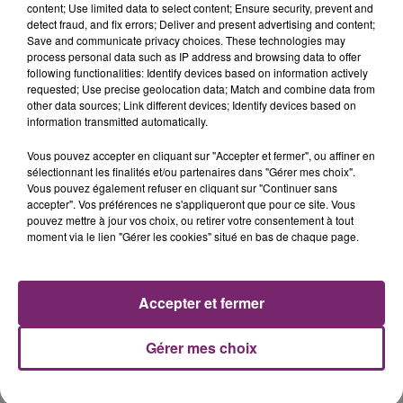
content; Use limited data to select content; Ensure security, prevent and
detect fraud, and fix errors; Deliver and present advertising and content;
Save and communicate privacy choices. These technologies may
process personal data such as IP address and browsing data to offer
following functionalities: Identify devices based on information actively
requested; Use precise geolocation data; Match and combine data from
other data sources; Link different devices; Identify devices based on
La Bulle - Guinguette éphémère
information transmitted automatically.
de Frelinghien !
Vous pouvez accepter en cliquant sur "Accepter et fermer", ou affiner en
sélectionnant les finalités et/ou partenaires dans "Gérer mes choix".
Vous pouvez également refuser en cliquant sur "Continuer sans
accepter". Vos préférences ne s'appliqueront que pour ce site. Vous
pouvez mettre à jour vos choix, ou retirer votre consentement à tout
moment via le lien "Gérer les cookies" situé en bas de chaque page.
158 pompiers de la région sont
partis hier soir pour la Gironde
Accepter et fermer
Gérer mes choix
Accusé de violences sexistes et
sexuelles, Gérard Darmon ne se...