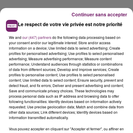
Continuer sans accepter
Le respect de votre vie privée est notre priorité
We and
our (447) partners
do the following data processing based on
your consent and/or our legitimate interest: Store and/or access
information on a device; Use limited data to select advertising; Create
profiles for personalised advertising; Use profiles to select personalised
advertising; Measure advertising performance; Measure content
La Bulle - Guinguette éphémère
performance; Understand audiences through statistics or combinations
de Frelinghien !
of data from different sources; Develop and improve services; Create
profiles to personalise content; Use profiles to select personalised
content; Use limited data to select content; Ensure security, prevent and
detect fraud, and fix errors; Deliver and present advertising and content;
Save and communicate privacy choices. These technologies may
process personal data such as IP address and browsing data to offer
éclipse solaire du 12 Août 2026
following functionalities: Identify devices based on information actively
requested; Use precise geolocation data; Match and combine data from
other data sources; Link different devices; Identify devices based on
information transmitted automatically.
Vous pouvez accepter en cliquant sur "Accepter et fermer", ou affiner en