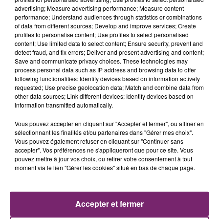
advertising; Measure advertising performance; Measure content
performance; Understand audiences through statistics or combinations
of data from different sources; Develop and improve services; Create
profiles to personalise content; Use profiles to select personalised
content; Use limited data to select content; Ensure security, prevent and
detect fraud, and fix errors; Deliver and present advertising and content;
Save and communicate privacy choices. These technologies may
process personal data such as IP address and browsing data to offer
following functionalities: Identify devices based on information actively
requested; Use precise geolocation data; Match and combine data from
other data sources; Link different devices; Identify devices based on
information transmitted automatically.
Vous pouvez accepter en cliquant sur "Accepter et fermer", ou affiner en
sélectionnant les finalités et/ou partenaires dans "Gérer mes choix".
Vous pouvez également refuser en cliquant sur "Continuer sans
La Bulle - Guinguette éphémère
accepter". Vos préférences ne s'appliqueront que pour ce site. Vous
de Frelinghien !
pouvez mettre à jour vos choix, ou retirer votre consentement à tout
moment via le lien "Gérer les cookies" situé en bas de chaque page.
Accepter et fermer
éclipse solaire du 12 Août 2026