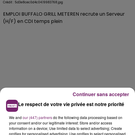
Crédit :
5d3e8cec0d4c04.19983768.jpg
EMPLOI BUFFALO GRILL METEREN recrute un Serveur
(H/F) en CDI temps plein
Continuer sans accepter
Le respect de votre vie privée est notre priorité
We and
our (447) partners
do the following data processing based on
your consent and/or our legitimate interest: Store and/or access
information on a device; Use limited data to select advertising; Create
profiles for personalised advertising; Use profiles to select personalised