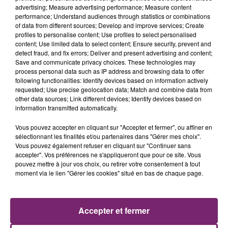
advertising; Measure advertising performance; Measure content
performance; Understand audiences through statistics or combinations
of data from different sources; Develop and improve services; Create
profiles to personalise content; Use profiles to select personalised
content; Use limited data to select content; Ensure security, prevent and
detect fraud, and fix errors; Deliver and present advertising and content;
Save and communicate privacy choices. These technologies may
process personal data such as IP address and browsing data to offer
following functionalities: Identify devices based on information actively
requested; Use precise geolocation data; Match and combine data from
other data sources; Link different devices; Identify devices based on
information transmitted automatically.
Vous pouvez accepter en cliquant sur "Accepter et fermer", ou affiner en
sélectionnant les finalités et/ou partenaires dans "Gérer mes choix".
La Bulle - Guinguette éphémère
Vous pouvez également refuser en cliquant sur "Continuer sans
accepter". Vos préférences ne s'appliqueront que pour ce site. Vous
de Frelinghien !
pouvez mettre à jour vos choix, ou retirer votre consentement à tout
moment via le lien "Gérer les cookies" situé en bas de chaque page.
Accepter et fermer
éclipse solaire du 12 Août 2026