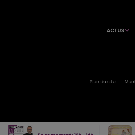
ACTUS
Plan du site
Ment
En ce moment :
10
h -
14
h