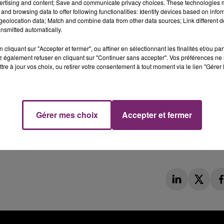
ertising and content; Save and communicate privacy choices. These technologies
and browsing data to offer following functionalities: Identify devices based on infor
eolocation data; Match and combine data from other data sources; Link different de
nsmitted automatically.
cliquant sur "Accepter et fermer", ou affiner en sélectionnant les finalités et/ou pa
 également refuser en cliquant sur "Continuer sans accepter". Vos préférences ne 
tre à jour vos choix, ou retirer votre consentement à tout moment via le lien "Gérer 
Gérer mes choix
Accepter et fermer