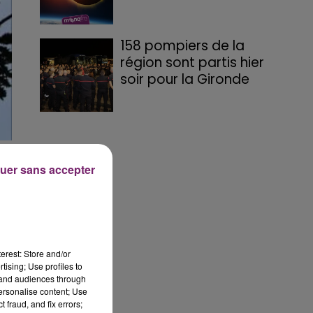
158 pompiers de la
région sont partis hier
soir pour la Gironde
uer sans accepter
le
erest: Store and/or
tising; Use profiles to
tand audiences through
personalise content; Use
 fraud, and fix errors;