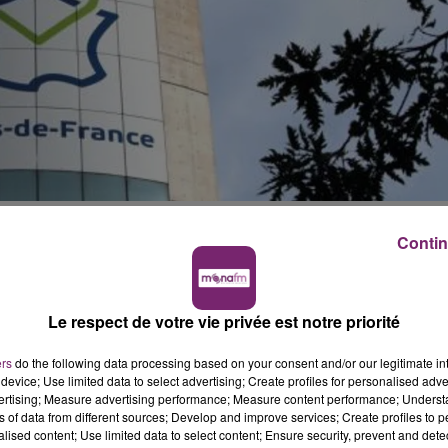
Contin
nnel. Elle vient de publier plusieurs offres d’emploi : el
 variés allants du chargé de mission au technicien de
Le respect de votre vie privée est notre priorité
s-emploi/
 juridique... La Région
#hautsdefrance
recrute !
ers
do the following data processing based on your consent and/or our legitimate int
device; Use limited data to select advertising; Create profiles for personalised adver
oWJzJG
pic.twitter.com/SO57wntULJ
vertising; Measure advertising performance; Measure content performance; Unders
ns of data from different sources; Develop and improve services; Create profiles to 
, 2019
alised content; Use limited data to select content; Ensure security, prevent and detect