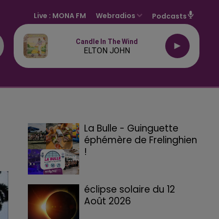
Live :
MONA FM
Webradios
Podcasts
Candle In The Wind
ELTON JOHN
La Bulle - Guinguette
éphémère de Frelinghien
!
éclipse solaire du 12
Août 2026