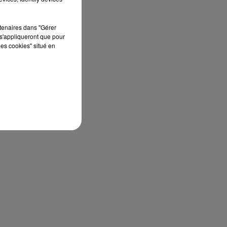
rtenaires dans "Gérer
s'appliqueront que pour
les cookies" situé en
our