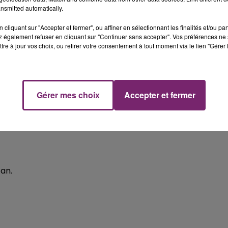
nsmitted automatically.
cliquant sur "Accepter et fermer", ou affiner en sélectionnant les finalités et/ou pa
s l'univers de la distribution et de la vente. Le goût du
 également refuser en cliquant sur "Continuer sans accepter". Vos préférences ne 
tre à jour vos choix, ou retirer votre consentement à tout moment via le lien "Gérer 
s'intéresser aux aspects techniques des produits seront p
hode de vente » à votre arrivée dans notre société.
Gérer mes choix
Accepter et fermer
 an.