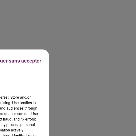
uer sans accepter
erest: Store and/or
tising; Use profiles to
tand audiences through
personalise content; Use
 fraud, and fix errors;
 may process personal
mation actively
vices; Identify devices