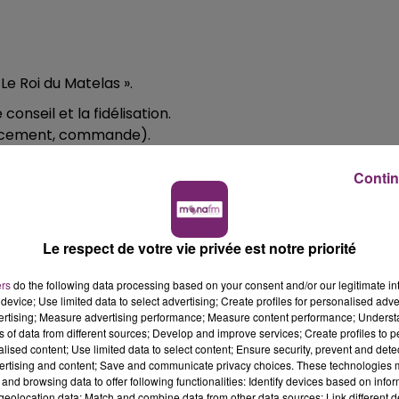
Le Roi du Matelas ».
conseil et la fidélisation.
ancement, commande).
 point de vente.
Contin
commerciale.
e.
Le respect de votre vie privée est notre priorité
re le client.
ers
do the following data processing based on your consent and/or our legitimate int
device; Use limited data to select advertising; Create profiles for personalised adver
vertising; Measure advertising performance; Measure content performance; Unders
ns of data from different sources; Develop and improve services; Create profiles to 
e, vous devez avoir une tenue vestimentaire et un
alised content; Use limited data to select content; Ensure security, prevent and detect
ertising and content; Save and communicate privacy choices. These technologies
l'entreprise.
and browsing data to offer following functionalities: Identify devices based on infor
eolocation data; Match and combine data from other data sources; Link different de