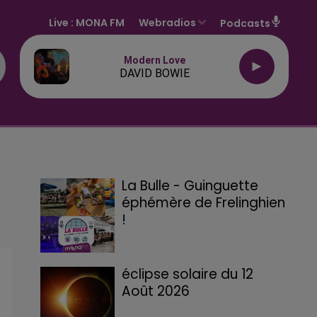
Live :
MONA FM
Webradios
Podcasts
Modern Love
DAVID BOWIE
La Bulle - Guinguette
éphémère de Frelinghien
!
éclipse solaire du 12
Août 2026