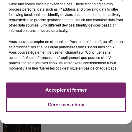
Save and communicate privacy choices. These technologies may
process personal data such as IP address and browsing data to offer
following functionalities: Identify devices based on information actively
requested; Use precise geolocation data; Match and combine data from
La Bulle - Guinguette éphémère
other data sources; Link different devices; Identify devices based on
de Frelinghien !
information transmitted automatically.
Vous pouvez accepter en cliquant sur "Accepter et fermer", ou affiner en
sélectionnant les finalités et/ou partenaires dans "Gérer mes choix".
Vous pouvez également refuser en cliquant sur "Continuer sans
accepter". Vos préférences ne s'appliqueront que pour ce site. Vous
éclipse solaire du 12 Août 2026
pouvez mettre à jour vos choix, ou retirer votre consentement à tout
moment via le lien "Gérer les cookies" situé en bas de chaque page.
Accepter et fermer
158 pompiers de la région sont
Gérer mes choix
partis hier soir pour la Gironde