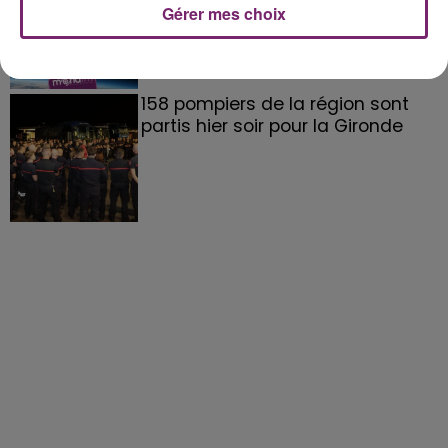
Gérer mes choix
158 pompiers de la région sont
partis hier soir pour la Gironde