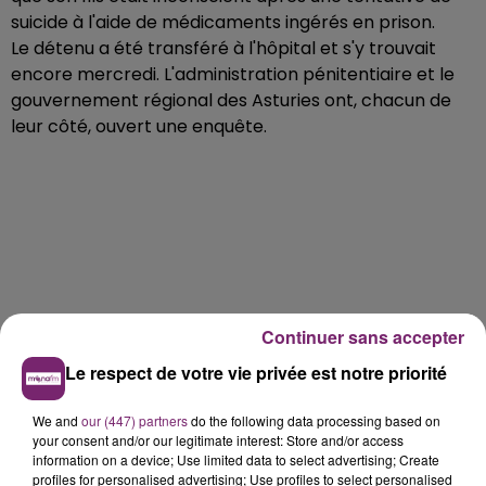
suicide à l'aide de médicaments ingérés en prison.
Le détenu a été transféré à l'hôpital et s'y trouvait
encore mercredi. L'administration pénitentiaire et le
gouvernement régional des Asturies ont, chacun de
leur côté, ouvert une enquête.
Continuer sans accepter
Le respect de votre vie privée est notre priorité
We and
our (447) partners
do the following data processing based on
your consent and/or our legitimate interest: Store and/or access
information on a device; Use limited data to select advertising; Create
profiles for personalised advertising; Use profiles to select personalised