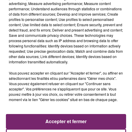
advertising; Measure advertising performance; Measure content
performance; Understand audiences through statistics or combinations
of data from different sources; Develop and improve services; Create
profiles to personalise content; Use profiles to select personalised
content; Use limited data to select content; Ensure security, prevent and
detect fraud, and fix errors; Deliver and present advertising and content;
Save and communicate privacy choices. These technologies may
process personal data such as IP address and browsing data to offer
following functionalities: Identify devices based on information actively
requested; Use precise geolocation data; Match and combine data from
other data sources; Link different devices; Identify devices based on
information transmitted automatically.
Vous pouvez accepter en cliquant sur "Accepter et fermer", ou affiner en
sélectionnant les finalités et/ou partenaires dans "Gérer mes choix".
La Bulle - Guinguette éphémère
Vous pouvez également refuser en cliquant sur "Continuer sans
accepter". Vos préférences ne s'appliqueront que pour ce site. Vous
de Frelinghien !
pouvez mettre à jour vos choix, ou retirer votre consentement à tout
moment via le lien "Gérer les cookies" situé en bas de chaque page.
Accepter et fermer
éclipse solaire du 12 Août 2026