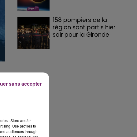
158 pompiers de la
région sont partis hier
soir pour la Gironde
e
uer sans accepter
t
erest: Store and/or
’a
tising; Use profiles to
tand audiences through
personalise content; Use