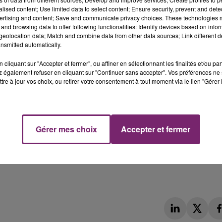
re une vigilance « orange « pour vents violents sur les
alised content; Use limited data to select content; Ensure security, prevent and detect
edi à 16h.
ertising and content; Save and communicate privacy choices. These technologies
and browsing data to offer following functionalities: Identify devices based on infor
eolocation data; Match and combine data from other data sources; Link different de
nsmitted automatically.
cliquant sur "Accepter et fermer", ou affiner en sélectionnant les finalités et/ou pa
 également refuser en cliquant sur "Continuer sans accepter". Vos préférences ne 
tre à jour vos choix, ou retirer votre consentement à tout moment via le lien "Gérer 
Gérer mes choix
Accepter et fermer