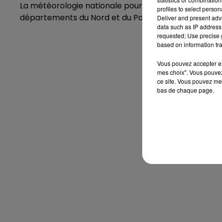
La météorologie nationale pourrait de nouveau émett
profiles to select person
départements du Nord et du Pas-de-Calais, ce vendr
Deliver and present adv
data such as IP address 
requested; Use precise g
based on information tra
Vous pouvez accepter en 
mes choix". Vous pouvez
ce site. Vous pouvez met
bas de chaque page.