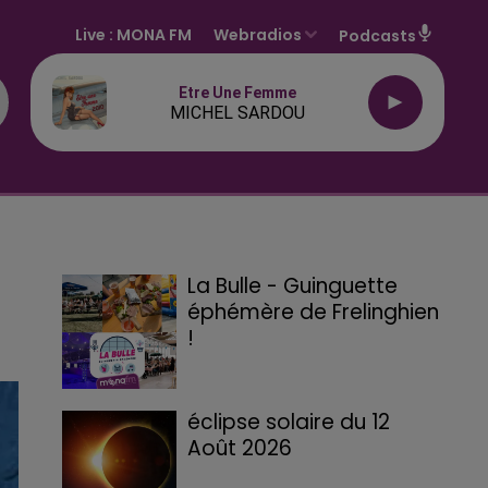
Live :
MONA FM
Webradios
Podcasts
Etre Une Femme
MICHEL SARDOU
La Bulle - Guinguette
éphémère de Frelinghien
!
éclipse solaire du 12
Août 2026