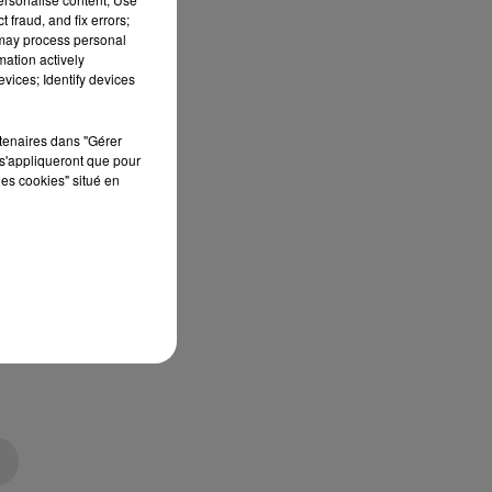
 fraud, and fix errors;
 may process personal
mation actively
vices; Identify devices
rtenaires dans "Gérer
s'appliqueront que pour
les cookies" situé en