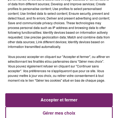
of data from different sources; Develop and improve services; Create
profiles to personalise content; Use profiles to select personalised
content; Use limited data to select content; Ensure security, prevent and
detect fraud, and fix errors; Deliver and present advertising and content;
Save and communicate privacy choices. These technologies may
process personal data such as IP address and browsing data to offer
following functionalities: Identify devices based on information actively
requested; Use precise geolocation data; Match and combine data from
other data sources; Link different devices; Identify devices based on
information transmitted automatically.
Vous pouvez accepter en cliquant sur "Accepter et fermer", ou affiner en
La Bulle - Guinguette éphémère
sélectionnant les finalités et/ou partenaires dans "Gérer mes choix".
de Frelinghien !
Vous pouvez également refuser en cliquant sur "Continuer sans
accepter". Vos préférences ne s'appliqueront que pour ce site. Vous
pouvez mettre à jour vos choix, ou retirer votre consentement à tout
moment via le lien "Gérer les cookies" situé en bas de chaque page.
éclipse solaire du 12 Août 2026
Accepter et fermer
Gérer mes choix