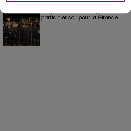
158 pompiers de la région sont
partis hier soir pour la Gironde