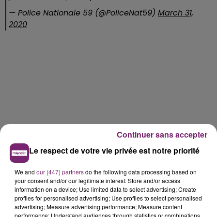
— Police Nationale 59 (@PoliceNat59)
March 31,
2020
Continuer sans accepter
Le respect de votre vie privée est notre priorité
We and
our (447) partners
do the following data processing based on
your consent and/or our legitimate interest: Store and/or access
information on a device; Use limited data to select advertising; Create
profiles for personalised advertising; Use profiles to select personalised
advertising; Measure advertising performance; Measure content
performance; Understand audiences through statistics or combinations