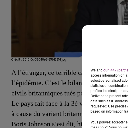
Crédit :
6010f0a05048e5.61543314.jpg
We and
our (447) partn
A l’étranger, ce terrible cap passé aux Ro
access information on a 
select personalised ad
l’épidémie. C’est le bilan le plus lourd e
statistics or combinatio
profiles to select person
nde
civils britanniques tués pendant la 2
gue
Deliver and present adv
data such as IP address 
Le pays fait face à la 3è vague de l’épidé
requested; Use precise g
based on information tra
à cause du variant britannique, beaucoup 
Vous pouvez accepter en 
Boris Johnson s’est dit, hier, profondéme
mes choix". Vous pouvez