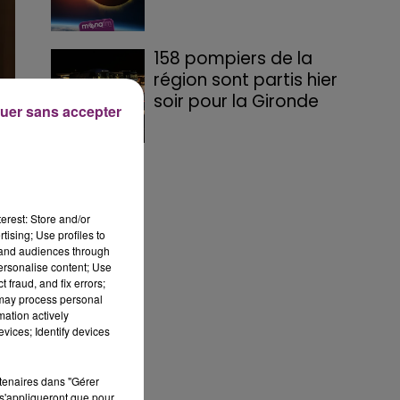
158 pompiers de la
région sont partis hier
soir pour la Gironde
uer sans accepter
erest: Store and/or
tising; Use profiles to
tand audiences through
personalise content; Use
 fraud, and fix errors;
 may process personal
mation actively
e,
vices; Identify devices
rtenaires dans "Gérer
s'appliqueront que pour