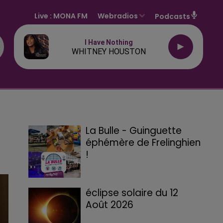
Live :
MONA FM
Webradios
Podcasts
I Have Nothing
WHITNEY HOUSTON
La Bulle - Guinguette
éphémère de Frelinghien
!
éclipse solaire du 12
Août 2026