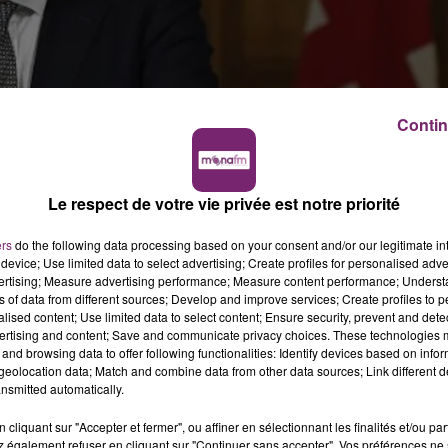
Contin
Le respect de votre vie privée est notre priorité
ers
do the following data processing based on your consent and/or our legitimate int
yaume Uni... celui des 100 000 morts liés à
device; Use limited data to select advertising; Create profiles for personalised adver
vertising; Measure advertising performance; Measure content performance; Unders
n Europe. Un chiffre qui dépasse le nombre de
ns of data from different sources; Develop and improve services; Create profiles to 
alised content; Use limited data to select content; Ensure security, prevent and detect
rre mondiale.
ertising and content; Save and communicate privacy choices. These technologies
and browsing data to offer following functionalities: Identify devices based on infor
mie de coronavirus... particulièrement virulent
eolocation data; Match and combine data from other data sources; Link different de
nsmitted automatically.
plus contagieux.
cliquant sur "Accepter et fermer", ou affiner en sélectionnant les finalités et/ou pa
nt désolé pour chaque vie perdue.
 également refuser en cliquant sur "Continuer sans accepter". Vos préférences ne 