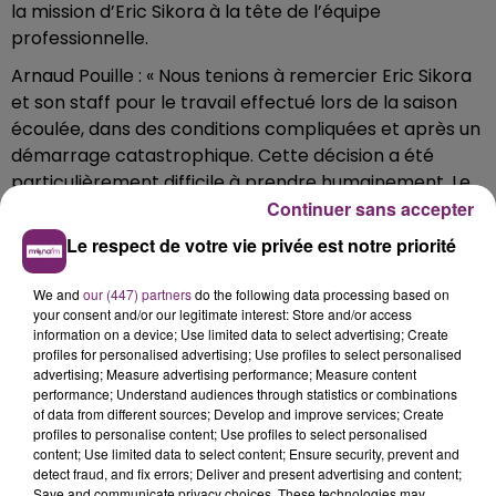
la mission d’Eric Sikora à la tête de l’équipe
professionnelle.
Arnaud Pouille : « Nous tenions à remercier Eric Sikora
et son staff pour le travail effectué lors de la saison
écoulée, dans des conditions compliquées et après un
démarrage catastrophique. Cette décision a été
particulièrement difficile à prendre humainement. Le
Continuer sans accepter
Club et Eric se rencontreront prochainement pour
envisager les prochaines étapes de leur collaboration.
Le respect de votre vie privée est notre priorité
»
We and
our (447) partners
do the following data processing based on
Le RC Lens se réserve le temps nécessaire pour
your consent and/or our legitimate interest: Store and/or access
dévoiler sa nouvelle organisation à la tête de l’équipe
information on a device; Use limited data to select advertising; Create
première du club.
profiles for personalised advertising; Use profiles to select personalised
advertising; Measure advertising performance; Measure content
performance; Understand audiences through statistics or combinations
of data from different sources; Develop and improve services; Create
profiles to personalise content; Use profiles to select personalised
content; Use limited data to select content; Ensure security, prevent and
detect fraud, and fix errors; Deliver and present advertising and content;
Save and communicate privacy choices. These technologies may