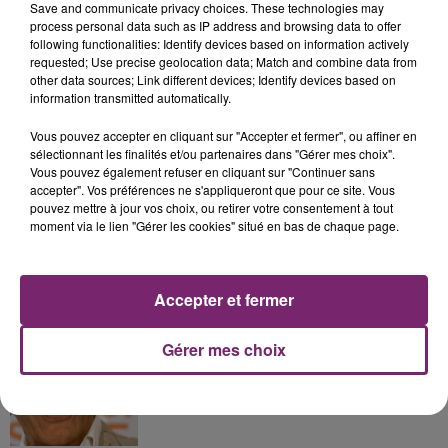
Save and communicate privacy choices. These technologies may
process personal data such as IP address and browsing data to offer
following functionalities: Identify devices based on information actively
La Bulle - Guinguette éphémère
requested; Use precise geolocation data; Match and combine data from
other data sources; Link different devices; Identify devices based on
de Frelinghien !
information transmitted automatically.
Vous pouvez accepter en cliquant sur "Accepter et fermer", ou affiner en
sélectionnant les finalités et/ou partenaires dans "Gérer mes choix".
Vous pouvez également refuser en cliquant sur "Continuer sans
accepter". Vos préférences ne s'appliqueront que pour ce site. Vous
158 pompiers de la région sont
pouvez mettre à jour vos choix, ou retirer votre consentement à tout
partis hier soir pour la Gironde
moment via le lien "Gérer les cookies" situé en bas de chaque page.
Accepter et fermer
Accusé de violences sexistes et
sexuelles, Gérard Darmon ne se...
Gérer mes choix