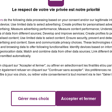
Le respect de votre vie privée est notre priorité
ers
do the following data processing based on your consent and/or our legitimate int
on musicale de son album, qui sera finalement composé
device; Use limited data to select advertising; Create profiles for personalised adver
 album de chan­sons d'hier et d'aujourd'hui version zouk » 
vertising; Measure advertising performance; Measure content performance; Unders
ouchée par la mort de Johnny Hallyday survenue le 5
ns of data from different sources; Develop and improve services; Create profiles to 
alised content; Use limited data to select content; Ensure security, prevent and detect
dre hommage en chansons ! « Comme on est très fans de
ertising and content; Save and communicate privacy choices. These technologies
q de ses titres version soleil » vient d'annoncer celle à 
and browsing data to offer following functionalities: Identify devices based on infor
aux emblématiques de Johnny qu'Eve Angéli revisitera ? "Q
eolocation data; Match and combine data from other data sources; Link different de
nsmitted automatically.
promets", élue chanson préférée de son répertoire par les
 les Antilles, il repose à Saint-Barthé­lemy alors ça a un côt
cliquant sur "Accepter et fermer", ou affiner en sélectionnant les finalités et/ou pa
 également refuser en cliquant sur "Continuer sans accepter". Vos préférences ne 
tre à jour vos choix, ou retirer votre consentement à tout moment via le lien "Gérer 
t/Eve-Angeli/news-105874.html#7Oc1l5upH3a7PzGM.99
Gérer mes choix
Accepter et fermer