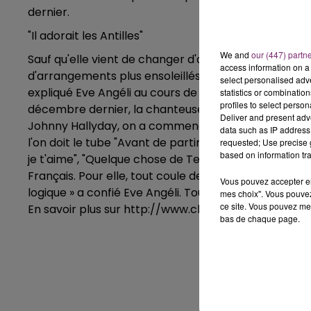
dernier.
"Il adorait les Antilles"
We and
our (447) partn
Sauf qu'elle vient de changer d'avis sur l'orientati
access information on a 
d'arrangements plus ensoleillés. « On travaille sur un
select personalised ad
expliqué Eve Angéli au cours de son interview. Et, t
statistics or combinatio
profiles to select person
décembre dernier, la chanteuse a prévu de lui ren
Deliver and present adv
Johnny Hally­day, on a commencé à bosser envi­ron cin
data such as IP address 
l'on doit le tube "Avant de partir". Parmi les morce
requested; Use precise g
based on information tra
je t'aime", "Quelque chose de Tennessee" et "Je te 
Français. Pour elle, tout coule de source. « Il adorait
Vous pouvez accepter en 
logique » a confié Eve Angéli. Tout un programme !
mes choix". Vous pouvez
ce site. Vous pouvez met
En savoir plus sur http://www.chartsinfrance.ne
bas de chaque page.