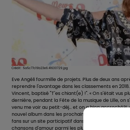
Crédit :
5a5c77c19b23e6.41630729.jpg
Eve Angéli fourmille de projets. Plus de deux ans ap
reprendre l'avantage dans les classements en 2018. 
Vincent, baptisé "T'es chiant(e) !". « On s'était vus pl
dernière, pendant la Fête de la musique de Lille, on 
venu me voir au petit-déj… et on a bien accro­ché?! »
nouvel album dans les prochains mois. En effet, l'ar
fans sur un site participatif dans l'espoir de produi
chansons d'amour parmi les plus belles chansons fran