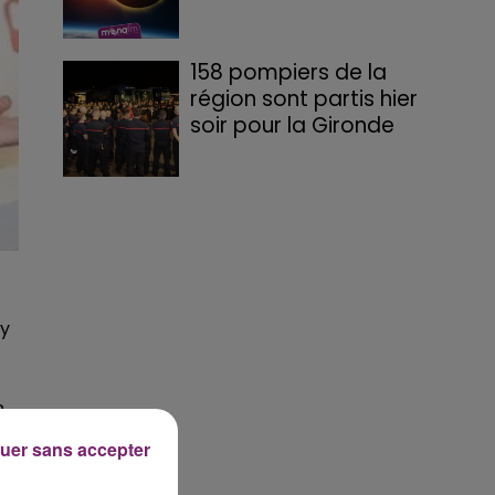
158 pompiers de la
région sont partis hier
soir pour la Gironde
ky
n
uer sans accepter