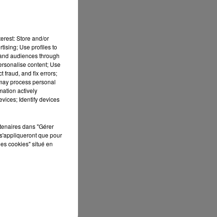
erest: Store and/or
tising; Use profiles to
a
tand audiences through
personalise content; Use
 fraud, and fix errors;
 may process personal
qui
mation actively
ue
vices; Identify devices
é
rtenaires dans "Gérer
s'appliqueront que pour
les cookies" situé en