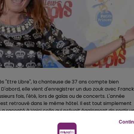
rès "Etre Libre", la chanteuse de 37 ans compte bien
D'abord, elle vient d'enregistrer un duo zouk avec Franc
usieurs fois, l'été, lors de galas ou de concerts. L'an­née
s'est retrou­vé dans le même hôtel. Il est tout simple­ment
 a raconté à Voici celle qui prévoit également de sortir u
tiste est parvenue à récolter 22.315 euros auprès de ses
Contin
re un nouveau disque... de reprises. Au programme ? « 13
çaises ou italiennes » avait prévenu Eve Angéli l'été