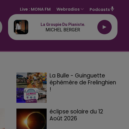
Live :
MONA FM
Webradios
Podcasts
La Groupie Du Pianiste.
MICHEL BERGER
La Bulle - Guinguette
éphémère de Frelinghien
!
éclipse solaire du 12
Août 2026