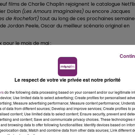
euf films de Charlie Chaplin rejoignent le catalogue Netfli
vier Dolan
(Les Amours Imaginaires)
ou encore Jacques
es de Rochefort)
tout au long de ces prochaines semaine
" de Jordan Peele, Oscar du meilleur scénario original en
x pour le mois de mai :
Contin
Le respect de votre vie privée est notre priorité
ers
do the following data processing based on your consent and/or our legitimate int
device; Use limited data to select advertising; Create profiles for personalised adver
vertising; Measure advertising performance; Measure content performance; Unders
ns of data from different sources; Develop and improve services; Create profiles to 
alised content; Use limited data to select content; Ensure security, prevent and detect
ertising and content; Save and communicate privacy choices. These technologies
and browsing data to offer following functionalities: Identify devices based on infor
eolocation data; Match and combine data from other data sources; Link different de