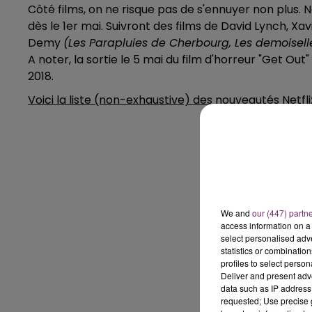
Côté films, on ne risque pas de s'ennuyer non plus. N
dès le 1er mai. Suivront des films de David Lynch, Xa
Demy
(Les Parapluies de Cherbourg, Les demoisell
A noter, la sortie le 5 mai du film d'horreur "Get Out
2018.
Voici la liste (non-exhaustive) des nouveautés Netfli
We and
our (447) partn
access information on a 
select personalised ad
statistics or combinatio
profiles to select person
Deliver and present adv
data such as IP address 
requested; Use precise g