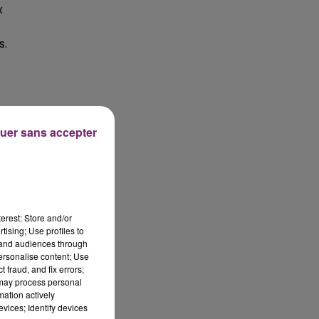
x
s.
uer sans accepter
erest: Store and/or
tising; Use profiles to
tand audiences through
personalise content; Use
 fraud, and fix errors;
 may process personal
mation actively
vices; Identify devices