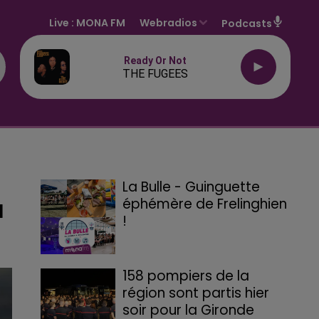
Live :
MONA FM
Webradios
Podcasts
Ready Or Not
THE FUGEES
La Bulle - Guinguette
éphémère de Frelinghien
M
!
158 pompiers de la
région sont partis hier
soir pour la Gironde