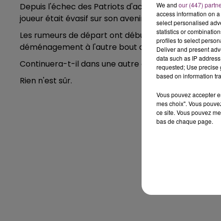
We and
our (447) partn
Depuis l'échec des Patriots d'accéder au Superbowl,
access information on a 
joueur était évasif sur son avenir.
select personalised ad
statistics or combinatio
Les rumeurs de départ ont débutées quand Gisele Bü
profiles to select person
déménagement à l'autre bout des Etats-Unis.
Deliver and present adv
data such as IP address 
Continuera-t-il dans une autre équipe ou arrêtera-t-
requested; Use precise g
based on information tra
Rien n'est sûr.
Vous pouvez accepter en 
mes choix". Vous pouvez
ce site. Vous pouvez met
bas de chaque page.