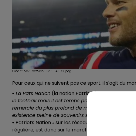
Crédit :
5e7117b25ab692.85140173.jpeg
Pour ceux qui ne suivent pas ce sport, il s'agit du m
«
La Pats Nation
(la nation Patriots)
fera toujours p
le football mais il est temps pour moi d'ouvrir un
remercie du plus profond de mon coeur, je vous a
existence pleine de souvenirs sympas
», conclut le
« Patriots Nation » sur les réseaux sociaux. Tom Bra
régulière, est donc sur le marché pour la première fo