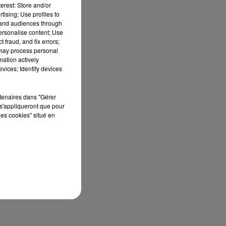
erest: Store and/or
tising; Use profiles to
tand audiences through
personalise content; Use
 fraud, and fix errors;
 may process personal
mation actively
vices; Identify devices
rtenaires dans "Gérer
s'appliqueront que pour
les cookies" situé en