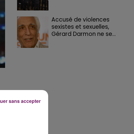
Accusé de violences
sexistes et sexuelles,
Gérard Darmon ne se...
s
uer sans accepter