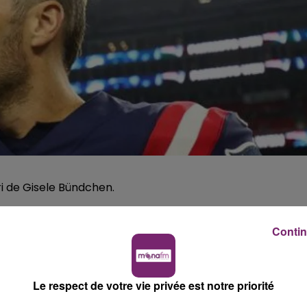
ari de Gisele Bündchen.
artie de moi. Je ne sais pas ce que sera mon avenir dan
e nouvelle page de ma vie et de ma carrière. Je vous
Contin
imerai toujours vous et tous ces moments partagés, une
 légendaire quarterback dans une lettre adressée à la
dy, quadruple MVP du Super Bowl et triple MVP de la saison
Le respect de votre vie privée est notre priorité
is de sa carrière.