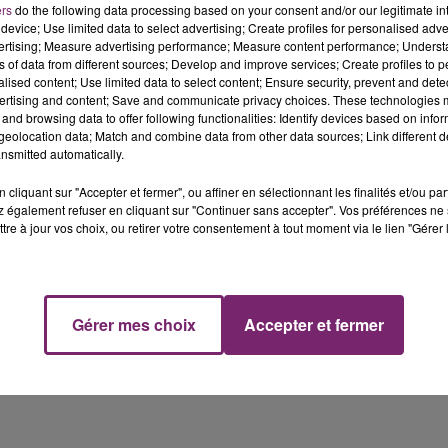
ers
do the following data processing based on your consent and/or our legitimate int
 réalisant leur moins bonne saison depuis des années, le
device; Use limited data to select advertising; Create profiles for personalised adver
vertising; Measure advertising performance; Measure content performance; Unders
ns of data from different sources; Develop and improve services; Create profiles to 
ndchen annonçait sur les réseaux sociaux leur
alised content; Use limited data to select content; Ensure security, prevent and detect
ertising and content; Save and communicate privacy choices. These technologies
and browsing data to offer following functionalities: Identify devices based on infor
il sa carrière ?
eolocation data; Match and combine data from other data sources; Link different de
nsmitted automatically.
cliquant sur "Accepter et fermer", ou affiner en sélectionnant les finalités et/ou pa
 également refuser en cliquant sur "Continuer sans accepter". Vos préférences ne 
tre à jour vos choix, ou retirer votre consentement à tout moment via le lien "Gérer 
Gérer mes choix
Accepter et fermer