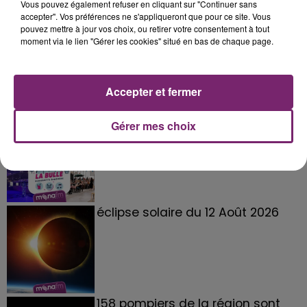
Vous pouvez également refuser en cliquant sur "Continuer sans
accepter". Vos préférences ne s'appliqueront que pour ce site. Vous
pouvez mettre à jour vos choix, ou retirer votre consentement à tout
moment via le lien "Gérer les cookies" situé en bas de chaque page.
Accepter et fermer
La Bulle - Guinguette éphémère
Gérer mes choix
de Frelinghien !
éclipse solaire du 12 Août 2026
158 pompiers de la région sont