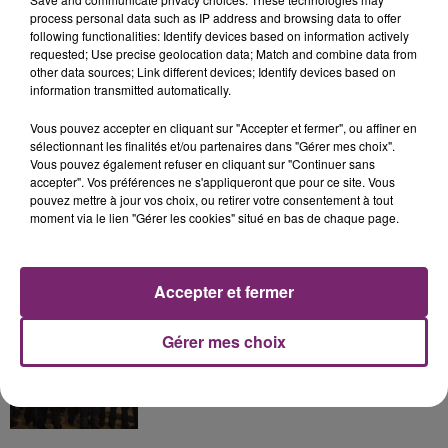
process personal data such as IP address and browsing data to offer
following functionalities: Identify devices based on information actively
La Bulle - Guinguette éphémère
requested; Use precise geolocation data; Match and combine data from
de Frelinghien !
other data sources; Link different devices; Identify devices based on
information transmitted automatically.
Vous pouvez accepter en cliquant sur "Accepter et fermer", ou affiner en
sélectionnant les finalités et/ou partenaires dans "Gérer mes choix".
Vous pouvez également refuser en cliquant sur "Continuer sans
éclipse solaire du 12 Août 2026
accepter". Vos préférences ne s'appliqueront que pour ce site. Vous
pouvez mettre à jour vos choix, ou retirer votre consentement à tout
moment via le lien "Gérer les cookies" situé en bas de chaque page.
Accepter et fermer
158 pompiers de la région sont
partis hier soir pour la Gironde
Gérer mes choix