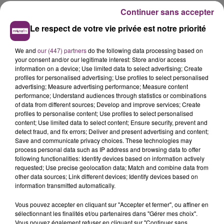
Continuer sans accepter
Le respect de votre vie privée est notre priorité
We and
our (447) partners
do the following data processing based on
your consent and/or our legitimate interest: Store and/or access
information on a device; Use limited data to select advertising; Create
profiles for personalised advertising; Use profiles to select personalised
La Bulle - Guinguette éphémère
advertising; Measure advertising performance; Measure content
de Frelinghien !
performance; Understand audiences through statistics or combinations
of data from different sources; Develop and improve services; Create
profiles to personalise content; Use profiles to select personalised
content; Use limited data to select content; Ensure security, prevent and
detect fraud, and fix errors; Deliver and present advertising and content;
Save and communicate privacy choices. These technologies may
éclipse solaire du 12 Août 2026
process personal data such as IP address and browsing data to offer
following functionalities: Identify devices based on information actively
requested; Use precise geolocation data; Match and combine data from
other data sources; Link different devices; Identify devices based on
information transmitted automatically.
Vous pouvez accepter en cliquant sur "Accepter et fermer", ou affiner en
158 pompiers de la région sont
sélectionnant les finalités et/ou partenaires dans "Gérer mes choix".
partis hier soir pour la Gironde
Vous pouvez également refuser en cliquant sur "Continuer sans