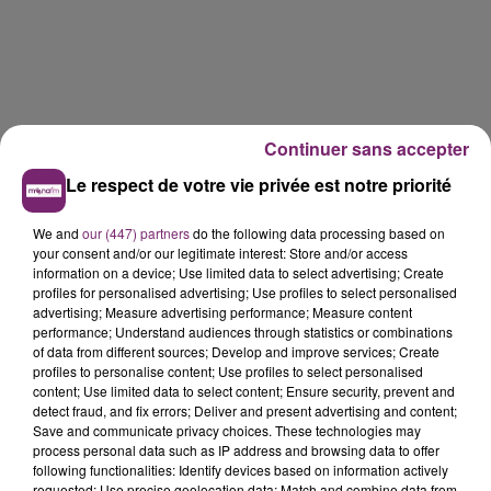
Continuer sans accepter
Le respect de votre vie privée est notre priorité
We and
our (447) partners
do the following data processing based on
your consent and/or our legitimate interest: Store and/or access
information on a device; Use limited data to select advertising; Create
profiles for personalised advertising; Use profiles to select personalised
advertising; Measure advertising performance; Measure content
performance; Understand audiences through statistics or combinations
of data from different sources; Develop and improve services; Create
profiles to personalise content; Use profiles to select personalised
content; Use limited data to select content; Ensure security, prevent and
detect fraud, and fix errors; Deliver and present advertising and content;
La Bulle - Guinguette éphémère
Save and communicate privacy choices. These technologies may
de Frelinghien !
process personal data such as IP address and browsing data to offer
following functionalities: Identify devices based on information actively
requested; Use precise geolocation data; Match and combine data from