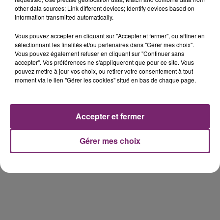
other data sources; Link different devices; Identify devices based on
information transmitted automatically.
éclipse solaire du 12 Août 2026
Vous pouvez accepter en cliquant sur "Accepter et fermer", ou affiner en
sélectionnant les finalités et/ou partenaires dans "Gérer mes choix".
Vous pouvez également refuser en cliquant sur "Continuer sans
accepter". Vos préférences ne s'appliqueront que pour ce site. Vous
pouvez mettre à jour vos choix, ou retirer votre consentement à tout
moment via le lien "Gérer les cookies" situé en bas de chaque page.
158 pompiers de la région sont
partis hier soir pour la Gironde
Accepter et fermer
Gérer mes choix