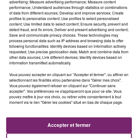
advertising; Measure advertising performance; Measure content
performance; Understand audiences through statistics or combinations
of data from different sources; Develop and improve services; Create
profiles to personalise content; Use profiles to select personalised
content; Use limited data to select content; Ensure security, prevent and
detect fraud, and fix errors; Deliver and present advertising and content;
Save and communicate privacy choices. These technologies may
process personal data such as IP address and browsing data to offer
following functionalities: Identify devices based on information actively
requested; Use precise geolocation data; Match and combine data from
other data sources; Link different devices; Identify devices based on
information transmitted automatically.
Vous pouvez accepter en cliquant sur "Accepter et fermer", ou affiner en
sélectionnant les finalités et/ou partenaires dans "Gérer mes choix".
La Bulle - Guinguette éphémère
Vous pouvez également refuser en cliquant sur "Continuer sans
de Frelinghien !
accepter". Vos préférences ne s'appliqueront que pour ce site. Vous
pouvez mettre à jour vos choix, ou retirer votre consentement à tout
moment via le lien "Gérer les cookies" situé en bas de chaque page.
Accepter et fermer
éclipse solaire du 12 Août 2026