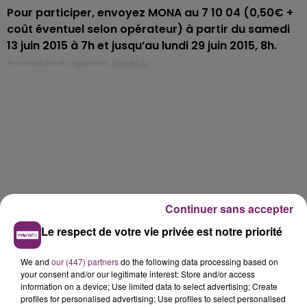
Pour participer, envoyez MONA au 7 10 04 (0,50€ +
coût éventuel selon opérateur) à partir du samedi
13 juin 2015 à 7h et jusqu’au lundi 29 juin 2015, 8h.
Pour accéder au règlement,
cliquez ici
.
Continuer sans accepter
Le respect de votre vie privée est notre priorité
We and
our (447) partners
do the following data processing based on
your consent and/or our legitimate interest: Store and/or access
information on a device; Use limited data to select advertising; Create
profiles for personalised advertising; Use profiles to select personalised