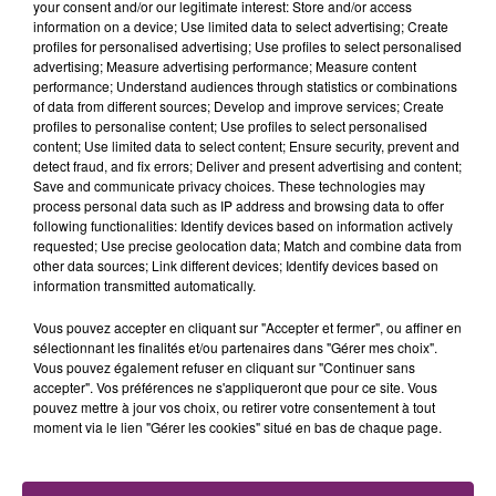
your consent and/or our legitimate interest: Store and/or access
information on a device; Use limited data to select advertising; Create
profiles for personalised advertising; Use profiles to select personalised
advertising; Measure advertising performance; Measure content
performance; Understand audiences through statistics or combinations
of data from different sources; Develop and improve services; Create
profiles to personalise content; Use profiles to select personalised
content; Use limited data to select content; Ensure security, prevent and
detect fraud, and fix errors; Deliver and present advertising and content;
Save and communicate privacy choices. These technologies may
process personal data such as IP address and browsing data to offer
following functionalities: Identify devices based on information actively
requested; Use precise geolocation data; Match and combine data from
other data sources; Link different devices; Identify devices based on
information transmitted automatically.
Vous pouvez accepter en cliquant sur "Accepter et fermer", ou affiner en
sélectionnant les finalités et/ou partenaires dans "Gérer mes choix".
Vous pouvez également refuser en cliquant sur "Continuer sans
accepter". Vos préférences ne s'appliqueront que pour ce site. Vous
pouvez mettre à jour vos choix, ou retirer votre consentement à tout
La Bulle - Guinguette éphémère
moment via le lien "Gérer les cookies" situé en bas de chaque page.
de Frelinghien !