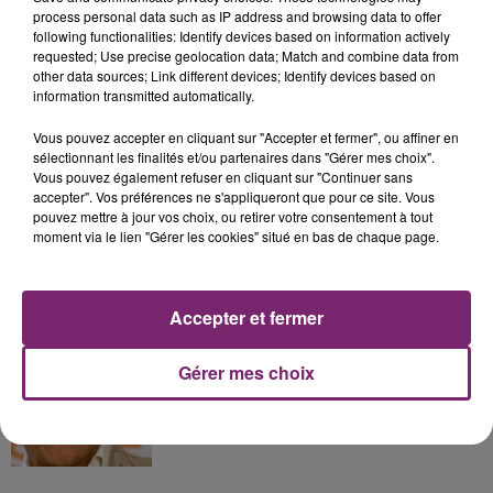
process personal data such as IP address and browsing data to offer
following functionalities: Identify devices based on information actively
La Bulle - Guinguette éphémère
requested; Use precise geolocation data; Match and combine data from
de Frelinghien !
other data sources; Link different devices; Identify devices based on
information transmitted automatically.
Vous pouvez accepter en cliquant sur "Accepter et fermer", ou affiner en
sélectionnant les finalités et/ou partenaires dans "Gérer mes choix".
Vous pouvez également refuser en cliquant sur "Continuer sans
158 pompiers de la région sont
accepter". Vos préférences ne s'appliqueront que pour ce site. Vous
partis hier soir pour la Gironde
pouvez mettre à jour vos choix, ou retirer votre consentement à tout
moment via le lien "Gérer les cookies" situé en bas de chaque page.
Accepter et fermer
Accusé de violences sexistes et
sexuelles, Gérard Darmon ne se...
Gérer mes choix