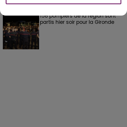
158 pompiers de la région sont
partis hier soir pour la Gironde