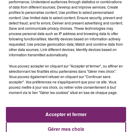
performance; Understand audiences through statistics or combinations
of data from different sources; Develop and improve services; Create
profiles to personalise content; Use profiles to select personalised
content; Use limited data to select content; Ensure security, prevent and
detect fraud, and fix errors; Deliver and present advertising and content;
Save and communicate privacy choices. These technologies may
process personal data such as IP address and browsing data to offer
following functionalities: Identify devices based on information actively
requested; Use precise geolocation data; Match and combine data from
other data sources; Link different devices; Identify devices based on
information transmitted automatically.
Vous pouvez accepter en cliquant sur "Accepter et fermer", ou affiner en
La Bulle - Guinguette éphémère
sélectionnant les finalités et/ou partenaires dans "Gérer mes choix".
de Frelinghien !
Vous pouvez également refuser en cliquant sur "Continuer sans
accepter". Vos préférences ne s'appliqueront que pour ce site. Vous
pouvez mettre à jour vos choix, ou retirer votre consentement à tout
moment via le lien "Gérer les cookies" situé en bas de chaque page.
éclipse solaire du 12 Août 2026
Accepter et fermer
Gérer mes choix