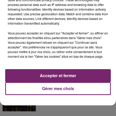
process personal data such as IP address and browsing data to offer
following functionalities: Identify devices based on information actively
La Bulle - Guinguette éphémère
requested; Use precise geolocation data; Match and combine data from
de Frelinghien !
other data sources; Link different devices; Identify devices based on
information transmitted automatically.
Vous pouvez accepter en cliquant sur "Accepter et fermer", ou affiner en
sélectionnant les finalités et/ou partenaires dans "Gérer mes choix".
Vous pouvez également refuser en cliquant sur "Continuer sans
éclipse solaire du 12 Août 2026
accepter". Vos préférences ne s'appliqueront que pour ce site. Vous
pouvez mettre à jour vos choix, ou retirer votre consentement à tout
moment via le lien "Gérer les cookies" situé en bas de chaque page.
Accepter et fermer
158 pompiers de la région sont
partis hier soir pour la Gironde
Gérer mes choix