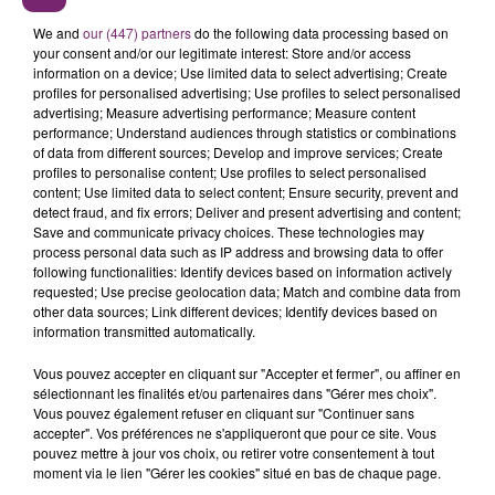
libéré après le versement d'une caution de 20 000
We and
our (447) partners
do the following data processing based on
dollars. Le 22 janvier 2016,
Mark Salling
devra
your consent and/or our legitimate interest: Store and/or access
comparaître devant un juge du tribunal de Los
information on a device; Use limited data to select advertising; Create
Angeles. En 2013, l'acteur de
Glee
avait déjà eu affaire
profiles for personalised advertising; Use profiles to select personalised
advertising; Measure advertising performance; Measure content
à la justice, ainsi que l'explique
TMZ
. L'acteur avait en
performance; Understand audiences through statistics or combinations
effet été accusé de viol pour une femme.
Mark
of data from different sources; Develop and improve services; Create
Salling
avait alors nié ces accusations et l'affaire avait
profiles to personalise content; Use profiles to select personalised
content; Use limited data to select content; Ensure security, prevent and
été classée.
detect fraud, and fix errors; Deliver and present advertising and content;
Save and communicate privacy choices. These technologies may
process personal data such as IP address and browsing data to offer
http://www.telestar.fr/2015/photos/glee-mark-
following functionalities: Identify devices based on information actively
requested; Use precise geolocation data; Match and combine data from
salling-alias-puck-arrete-pour-pornographie-
other data sources; Link different devices; Identify devices based on
infantile-186231
information transmitted automatically.
Vous pouvez accepter en cliquant sur "Accepter et fermer", ou affiner en
sélectionnant les finalités et/ou partenaires dans "Gérer mes choix".
Vous pouvez également refuser en cliquant sur "Continuer sans
accepter". Vos préférences ne s'appliqueront que pour ce site. Vous
pouvez mettre à jour vos choix, ou retirer votre consentement à tout
moment via le lien "Gérer les cookies" situé en bas de chaque page.