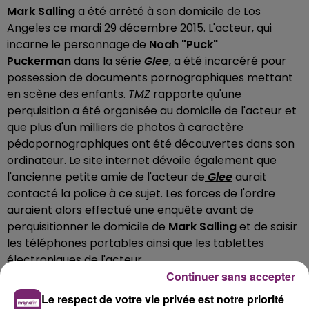
Mark Salling
a été arrêté à son domicile de Los
Angeles ce mardi 29 décembre 2015. L'acteur, qui
incarne le personnage de
Noah "Puck"
Puckerman
dans la série
Glee
, a été incarcéré pour
possession de documents pornographiques mettant
en scène des enfants.
TMZ
rapporte qu'une
perquisition a été organisée au domicile de l'acteur et
que plus d'un milliers de photos à caractère
pédopornographiques ont été découvertes dans son
ordinateur. Le site internet dévoile également que
l'ancienne petite amie de l'acteur de
Glee
aurait
contacté la police à ce sujet. Les forces de l'ordre
auraient alors effectué une enquête avant de
perquisitionner le domicile de
Mark Salling
et de saisir
les téléphones portables ainsi que les tablettes
électroniques de l'acteur.
Continuer sans accepter
Après son arrestation, celui qui a joué aux côtés
Le respect de votre vie privée est notre priorité
de
Cory Monteith
dans
la série
Glee
a finalement été