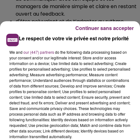
managers de manière simple et claire en restant
ouvert au feedback.
d'être polyvalent et de t’adapter au rythme
Continuer sans accepter
intense du magasin.
d'avoir l’envie d’apprendre et de t’améliorer.
Le respect de votre vie privée est notre priorité
We and
our (447) partners
do the following data processing based on
your consent and/or our legitimate interest: Store and/or access
information on a device; Use limited data to select advertising; Create
Informations supplémentaires
profiles for personalised advertising; Use profiles to select personalised
advertising; Measure advertising performance; Measure content
Toi aussi tu veux te lancer ?
performance; Understand audiences through statistics or combinations
of data from different sources; Develop and improve services; Create
C’est l’opportunité pour toi de commencer une
profiles to personalise content; Use profiles to select personalised
content; Use limited data to select content; Ensure security, prevent and
aventure hors du commun dans une enseigne qui
detect fraud, and fix errors; Deliver and present advertising and content;
garantit l’égalité des chances dans sa culture
Save and communicate privacy choices. These technologies may
d’entreprise.
process personal data such as IP address and browsing data to offer
following functionalities: Identify devices based on information actively
CDD de remplacement
requested; Use precise geolocation data; Match and combine data from
other data sources; Link different devices; Identify devices based on
N’hésite plus, et postule !
information transmitted automatically.