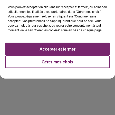
Encourageant la diversité sous toutes ses formes,
Vous pouvez accepter en cliquant sur "Accepter et fermer", ou affiner en
H&M est engagé dans une démarche en faveur de
sélectionnant les finalités et/ou partenaires dans "Gérer mes choix".
l'emploi des personnes en situation de handicap.
Vous pouvez également refuser en cliquant sur "Continuer sans
accepter". Vos préférences ne s'appliqueront que pour ce site. Vous
https://jobs.smartrecruiters.com/HMGroup/74399975
pouvez mettre à jour vos choix, ou retirer votre consentement à tout
moment via le lien "Gérer les cookies" situé en bas de chaque page.
vendeur-f-h-cdd-35h-lens?src=JB-10660
Accepter et fermer
Gérer mes choix