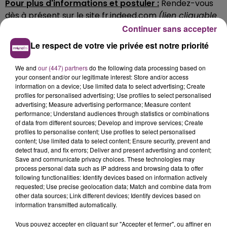
Pour plus d'informations et postuler :
Rendez-vous
dès à présent sur le site
fr.indeed.com
(lien cliquable
menant directement à l'annonce)
.
Continuer sans accepter
Le respect de votre vie privée est notre priorité
We and
our (447) partners
do the following data processing based on
your consent and/or our legitimate interest: Store and/or access
information on a device; Use limited data to select advertising; Create
profiles for personalised advertising; Use profiles to select personalised
advertising; Measure advertising performance; Measure content
performance; Understand audiences through statistics or combinations
of data from different sources; Develop and improve services; Create
profiles to personalise content; Use profiles to select personalised
content; Use limited data to select content; Ensure security, prevent and
detect fraud, and fix errors; Deliver and present advertising and content;
Save and communicate privacy choices. These technologies may
process personal data such as IP address and browsing data to offer
following functionalities: Identify devices based on information actively
requested; Use precise geolocation data; Match and combine data from
other data sources; Link different devices; Identify devices based on
information transmitted automatically.
Vous pouvez accepter en cliquant sur "Accepter et fermer", ou affiner en