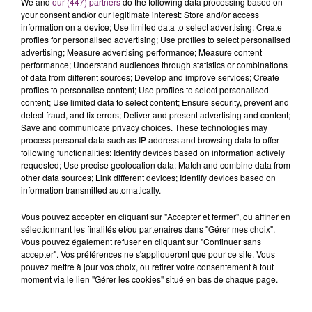
We and
our (447) partners
do the following data processing based on
Finaliser les achats des clients à la caisse, réagencer
your consent and/or our legitimate interest: Store and/or access
les rayons ou aider à la commande de rideaux,
information on a device; Use limited data to select advertising; Create
profiles for personalised advertising; Use profiles to select personalised
travailler dans un magasin HEMA est différent chaque
advertising; Measure advertising performance; Measure content
jour. Nos clients sont notre priorité et ensemble, nous
performance; Understand audiences through statistics or combinations
faisons tout pour leur offrir la meilleure expérience.
of data from different sources; Develop and improve services; Create
profiles to personalise content; Use profiles to select personalised
Dans les magasins HEMA, les horaires sont flexibles
content; Use limited data to select content; Ensure security, prevent and
detect fraud, and fix errors; Deliver and present advertising and content;
car nous sommes aussi ouverts le soir et les week-
Save and communicate privacy choices. These technologies may
ends.Vous avez l’ambition d’évoluer dans votre poste
process personal data such as IP address and browsing data to offer
au magasin ? Génial, HEMA propose aussi des
following functionalities: Identify devices based on information actively
requested; Use precise geolocation data; Match and combine data from
possibilités d’évolution !
other data sources; Link different devices; Identify devices based on
information transmitted automatically.
Vous pouvez accepter en cliquant sur "Accepter et fermer", ou affiner en
sélectionnant les finalités et/ou partenaires dans "Gérer mes choix".
Vous pouvez également refuser en cliquant sur "Continuer sans
accepter". Vos préférences ne s'appliqueront que pour ce site. Vous
pouvez mettre à jour vos choix, ou retirer votre consentement à tout
moment via le lien "Gérer les cookies" situé en bas de chaque page.