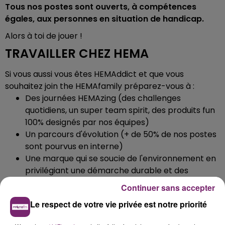
Tous nos postes sont ouverts, à compétences
égales, aux personnes en situation de handicap.
Alors à toi de jouer !
TRAVAILLER CHEZ HEMA
Si vous aussi vous êtes HEMAddict et que vous
souhaitez join the HEMAfamily préparez-vous à :
Des journées HEMAzing (des challenges
quotidiens, un super team spirit, des produits fun
100% designés par nos équipes)
Un parcours d'évolution (+ de 50% de nos postes
sont pourvus en interne)
Une marque qui se soucie de l'environnement en
privilégiant une démarche durable et des
matières alternatives (coton bio, bois FSC,
Continuer sans accepter
bioplastique, vegan/clean beauty…)
Le respect de votre vie privée est notre priorité
EMPLOYÉ(E) LIBRE SERVICE