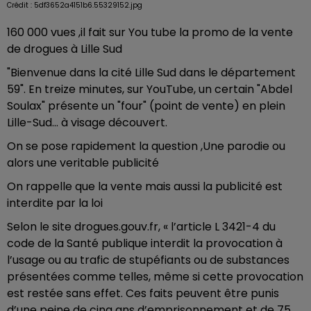
Crédit :
5df3652a4151b6.55329152.jpg
160 000 vues ,il fait sur You tube la promo de la vente
de drogues à Lille Sud
"Bienvenue dans la cité Lille Sud dans le département
59". En treize minutes, sur YouTube, un certain "Abdel
Soulax" présente un "four" (point de vente) en plein
Lille-Sud... à visage découvert.
On se pose rapidement la question ,Une parodie ou
alors une veritable publicité
On rappelle que la vente mais aussi la publicité est
interdite par la loi
Selon le site drogues.gouv.fr, « l’article L 3421-4 du
code de la Santé publique interdit la provocation à
l’usage ou au trafic de stupéfiants ou de substances
présentées comme telles, même si cette provocation
est restée sans effet. Ces faits peuvent être punis
d’une peine de cinq ans d’emprisonnement et de 75