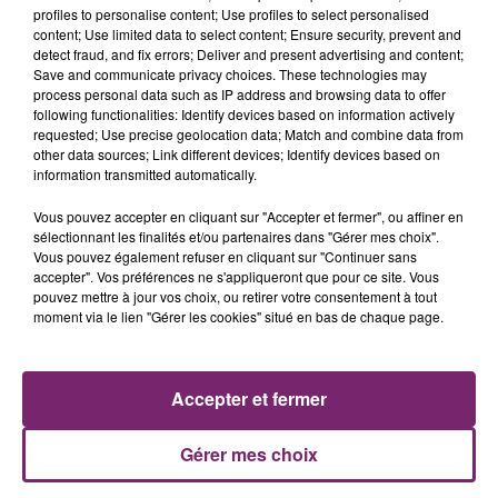
profiles to personalise content; Use profiles to select personalised
content; Use limited data to select content; Ensure security, prevent and
detect fraud, and fix errors; Deliver and present advertising and content;
Save and communicate privacy choices. These technologies may
process personal data such as IP address and browsing data to offer
following functionalities: Identify devices based on information actively
requested; Use precise geolocation data; Match and combine data from
other data sources; Link different devices; Identify devices based on
information transmitted automatically.
La Bulle - Guinguette éphémère
Vous pouvez accepter en cliquant sur "Accepter et fermer", ou affiner en
de Frelinghien !
sélectionnant les finalités et/ou partenaires dans "Gérer mes choix".
Vous pouvez également refuser en cliquant sur "Continuer sans
accepter". Vos préférences ne s'appliqueront que pour ce site. Vous
pouvez mettre à jour vos choix, ou retirer votre consentement à tout
moment via le lien "Gérer les cookies" situé en bas de chaque page.
éclipse solaire du 12 Août 2026
Accepter et fermer
Gérer mes choix
158 pompiers de la région sont