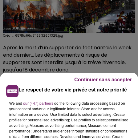
Crédit :
65715c66d81168.32607328.jpg
Apres la mort d’un supporter de foot nantais le week
end dernier… Les déplacements à risque de
supporters sont interdits jusqu’à la trêve hivernale,
jusqu'au 18 décembre donc.
Continuer sans accepter
Des arrêtés préfectoraux ont été pris en ce sens, sur
recommandation de la ministre des Sports.
Le respect de votre vie privée est notre priorité
C’est le cas pour les fans lensois, qui n’ont donc pas le
We and
our (447) partners
do the following data processing based on
droit d’aller à Montpellier demain soir, pour supporter
your consent and/or our legitimate interest: Store and/or access
les sang et or au Stade de la Mosson.
information on a device; Use limited data to select advertising; Create
profiles for personalised advertising; Use profiles to select personalised
Pour le moment, pas d’interdiction de déplacement
advertising; Measure advertising performance; Measure content
des supporters lillois à Clermont, dimanche.
performance; Understand audiences through statistics or combinations
of data from different sources; Develop and improve services; Create